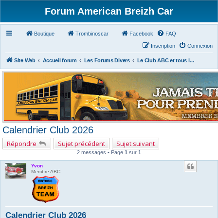
Forum American Breizh Car
Boutique
Trombinoscar
Facebook
FAQ
Inscription
Connexion
Site Web
Accueil forum
Les Forums Divers
Le Club ABC et tous les Autres
Calendrier Club 2026
Répondre
Sujet précédent
Sujet suivant
2 messages • Page
1
sur
1
Yvon
Membre ABC
Calendrier Club 2026