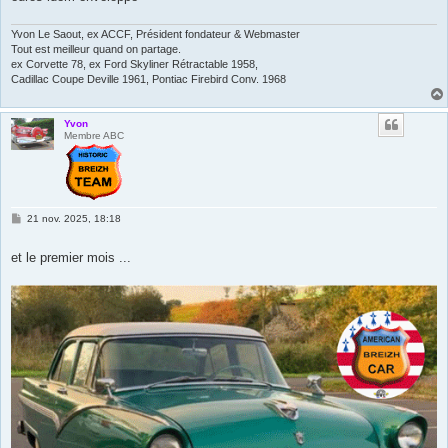
Yvon Le Saout, ex ACCF, Président fondateur & Webmaster
Tout est meilleur quand on partage.
ex Corvette 78, ex Ford Skyliner Rétractable 1958,
Cadillac Coupe Deville 1961, Pontiac Firebird Conv. 1968
Yvon
Membre ABC
M
21 nov. 2025, 18:18
e
s
s
et le premier mois ...
a
g
e