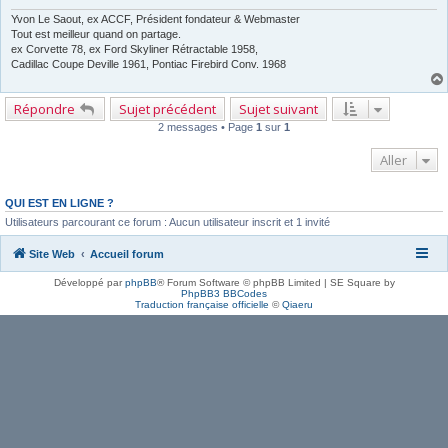
Yvon Le Saout, ex ACCF, Président fondateur & Webmaster
Tout est meilleur quand on partage.
ex Corvette 78, ex Ford Skyliner Rétractable 1958,
Cadillac Coupe Deville 1961, Pontiac Firebird Conv. 1968
Répondre
Sujet précédent
Sujet suivant
2 messages • Page
1
sur
1
Aller
QUI EST EN LIGNE ?
Utilisateurs parcourant ce forum : Aucun utilisateur inscrit et 1 invité
Site Web
Accueil forum
Développé par
phpBB
® Forum Software © phpBB Limited | SE Square by
PhpBB3 BBCodes
Traduction française officielle
©
Qiaeru