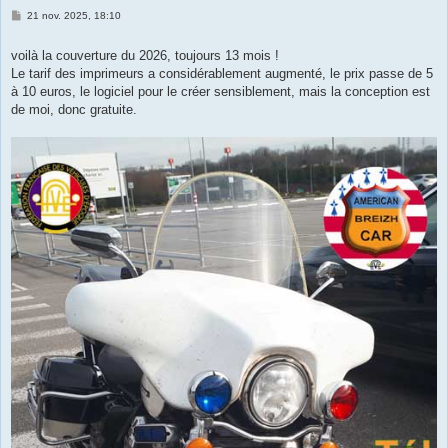
M
21 nov. 2025, 18:10
e
s
s
voilà la couverture du 2026, toujours 13 mois !
a
Le tarif des imprimeurs a considérablement augmenté, le prix passe de 5
g
e
à 10 euros, le logiciel pour le créer sensiblement, mais la conception est
de moi, donc gratuite.