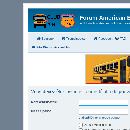
Forum American B
le School bus des autos US expatri
Boutique
Trombinoscar
Facebook
FAQ
Site Web
Accueil forum
Vous devez être inscrit et connecté afin de pouvo
Nom d’utilisateur :
Mot de passe :
J’ai oublié mon mot de passe
Se souvenir de moi
Masquer ma présence lors de ce