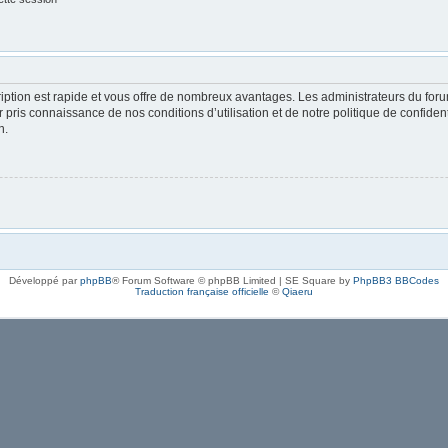
cription est rapide et vous offre de nombreux avantages. Les administrateurs du fo
oir pris connaissance de nos conditions d’utilisation et de notre politique de confide
n.
Développé par
phpBB
® Forum Software © phpBB Limited | SE Square by
PhpBB3 BBCodes
Traduction française officielle
©
Qiaeru