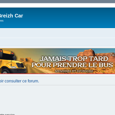
reizh Car
ées
ir consulter ce forum.
tte session