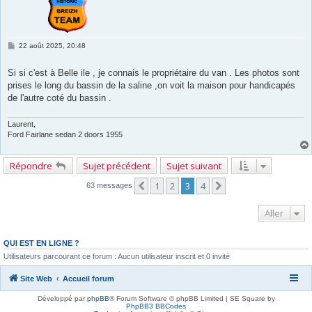
M
22 août 2025, 20:48
e
s
s
Si si c'est à Belle ile , je connais le propriétaire du van . Les photos sont
a
prises le long du bassin de la saline ,on voit la maison pour handicapés
g
e
de l'autre coté du bassin .
Laurent,
Ford Fairlane sedan 2 doors 1955
Répondre
Sujet précédent
Sujet suivant
1
2
3
4
Précédent
Suivant
63 messages
Aller
QUI EST EN LIGNE ?
Utilisateurs parcourant ce forum : Aucun utilisateur inscrit et 0 invité
Site Web
Accueil forum
Développé par
phpBB
® Forum Software © phpBB Limited | SE Square by
PhpBB3 BBCodes