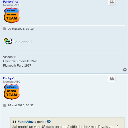
FunkyVinz
Membre ABC
M
09 mai 2025, 08:10
e
s
s
La classe !
a
g
e
Vincent H,
Chevrolet Chevelle 1970
Plymouth Fury 1977
FunkyVinz
Membre ABC
M
24 mai 2025, 08:32
e
s
s
a
FunkyVinz
a écrit :
g
e
J'ai repéré un van US dans un bled à côté de chez moi, j'avais zappé