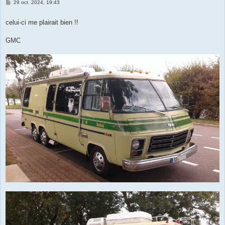
M
29 oct. 2024, 19:43
e
s
s
celui-ci me plairait bien !!
a
g
e
GMC