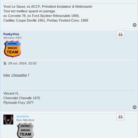
Yvon Le Saout, ex ACCF, Président fondateur & Webmaster
Tout est meilleur quand on partage.
ex Corvette 78, ex Ford Skyliner Rétractable 1958,
Cadillac Coupe Deville 1961, Pontiac Firebird Conv. 1968
FunkyVinz
Membre ABC
M
29 oct. 2024, 22:02
e
s
s
très chouette !
a
g
e
Vincent H,
Chevrolet Chevelle 1970
Plymouth Fury 1977
alanbike
Non Membre