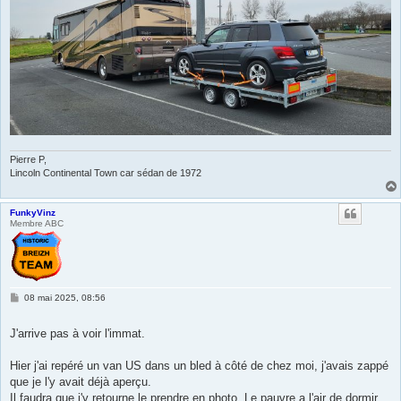
Pierre P,
Lincoln Continental Town car sédan de 1972
FunkyVinz
Membre ABC
M
08 mai 2025, 08:56
e
s
s
J'arrive pas à voir l'immat.
a
g
e
Hier j'ai repéré un van US dans un bled à côté de chez moi, j'avais zappé
que je l'y avait déjà aperçu.
Il faudra que j'y retourne le prendre en photo. Le pauvre a l'air de dormir