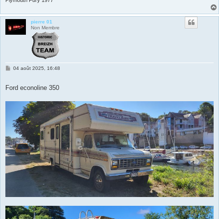
Plymouth Fury 1977
pierre 01
Non Membre
M
04 août 2025, 16:48
e
s
s
Ford econoline 350
a
g
e