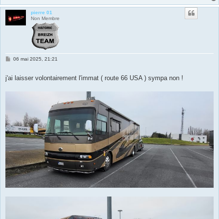
pierre 01
Non Membre
M
06 mai 2025, 21:21
e
s
s
j'ai laisser volontairement l'immat ( route 66 USA ) sympa non !
a
g
e