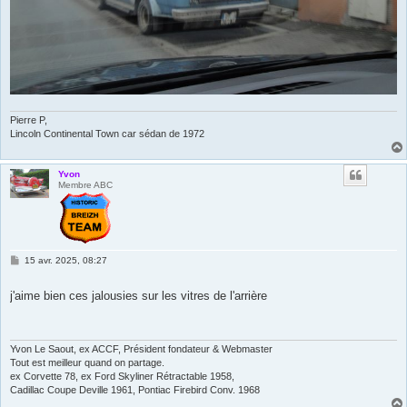
Pierre P,
Lincoln Continental Town car sédan de 1972
Yvon
Membre ABC
M
15 avr. 2025, 08:27
e
s
s
j'aime bien ces jalousies sur les vitres de l'arrière
a
g
e
Yvon Le Saout, ex ACCF, Président fondateur & Webmaster
Tout est meilleur quand on partage.
ex Corvette 78, ex Ford Skyliner Rétractable 1958,
Cadillac Coupe Deville 1961, Pontiac Firebird Conv. 1968