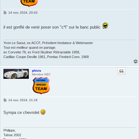
M
14 nov. 2024, 20:43
e
s
s
il est gonflé de venir poser son "c*l" sur le banc public
a
g
e
Yvon Le Saout, ex ACCF, Président fondateur & Webmaster
Tout est meilleur quand on partage.
ex Corvette 78, ex Ford Skyliner Rétractable 1958,
Cadillac Coupe Deville 1961, Pontiac Firebird Conv. 1968
phivis
Membre ABC
M
14 nov. 2024, 21:18
e
s
s
Sympa ce chevrolet
a
g
e
Philippe,
Tahoe 2002