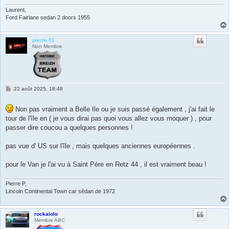
Laurent,
Ford Fairlane sedan 2 doors 1955
pierre 01
Non Membre
M
22 août 2025, 18:48
e
s
s
Non pas vraiment a Belle Ile ou je suis passé également , j'ai fait le
a
tour de l'île en ( je vous dirai pas quoi vous allez vous moquer ) , pour
g
e
passer dire coucou a quelques personnes !
pas vue d' US sur l'île , mais quelques anciennes européennes .
pour le Van je l'ai vu à Saint Père en Retz 44 , il est vraiment beau !
Pierre P,
Lincoln Continental Town car sédan de 1972
rockalolo
Membre ABC