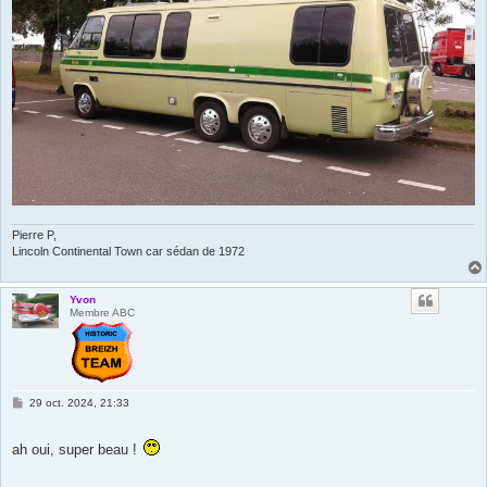
Pierre P,
Lincoln Continental Town car sédan de 1972
Yvon
Membre ABC
M
29 oct. 2024, 21:33
e
s
s
ah oui, super beau !
a
g
e