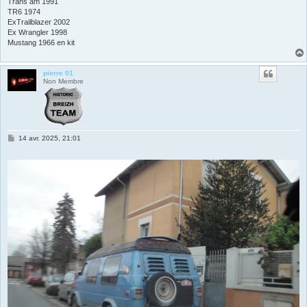
Trans am 1991
TR6 1974
ExTrailblazer 2002
Ex Wrangler 1998
Mustang 1966 en kit
pierre 01
Non Membre
M
14 avr. 2025, 21:01
e
s
s
a
g
e