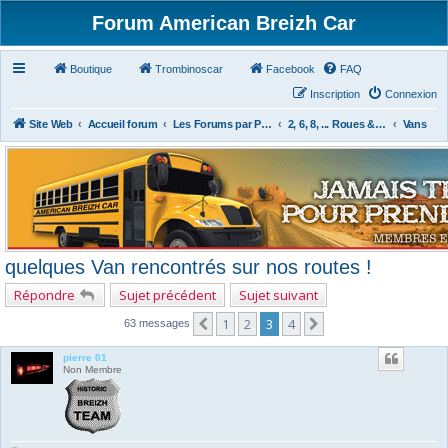
Forum American Breizh Car
Boutique
Trombinoscar
Facebook
FAQ
Inscription
Connexion
Site Web
Accueil forum
Les Forums par Passion
2, 6, 8, ... Roues & Autres
Vans
quelques Van rencontrés sur nos routes !
Répondre
Sujet précédent
Sujet suivant
1
2
3
4
Précédent
Suivant
63 messages
pierre 01
Non Membre