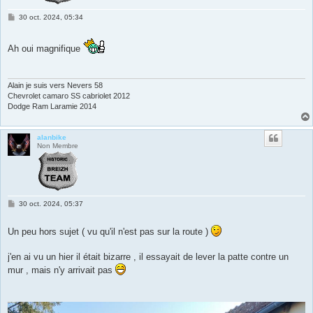
M
30 oct. 2024, 05:34
e
s
s
Ah oui magnifique
a
g
e
Alain je suis vers Nevers 58
Chevrolet camaro SS cabriolet 2012
Dodge Ram Laramie 2014
alanbike
Non Membre
M
30 oct. 2024, 05:37
e
s
s
Un peu hors sujet ( vu qu'il n'est pas sur la route )
a
g
e
j'en ai vu un hier il était bizarre , il essayait de lever la patte contre un
mur , mais n'y arrivait pas