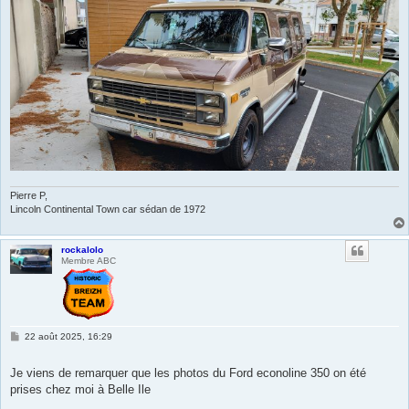
Pierre P,
Lincoln Continental Town car sédan de 1972
rockalolo
Membre ABC
M
22 août 2025, 16:29
e
s
s
Je viens de remarquer que les photos du Ford econoline 350 on été
a
prises chez moi à Belle Ile
g
e