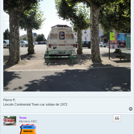
Pierre P,
Lincoln Continental Town car sédan de 1972
Yvon
Membre ABC