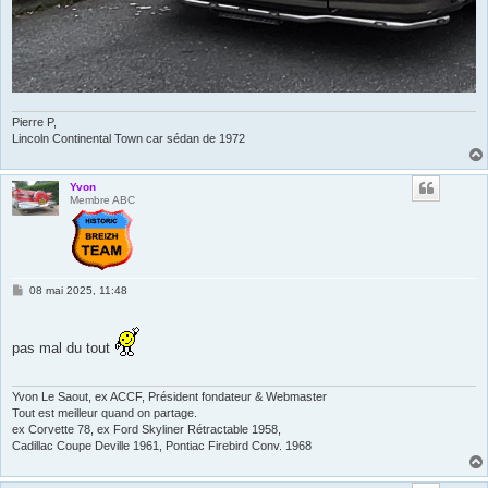
Pierre P,
Lincoln Continental Town car sédan de 1972
Yvon
Membre ABC
M
08 mai 2025, 11:48
e
s
s
a
pas mal du tout
g
e
Yvon Le Saout, ex ACCF, Président fondateur & Webmaster
Tout est meilleur quand on partage.
ex Corvette 78, ex Ford Skyliner Rétractable 1958,
Cadillac Coupe Deville 1961, Pontiac Firebird Conv. 1968