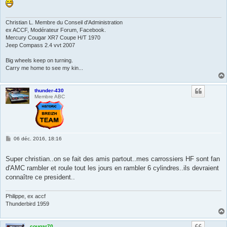
Christian L. Membre du Conseil d'Administration
ex ACCF, Modérateur Forum, Facebook.
Mercury Cougar XR7 Coupe H/T 1970
Jeep Compass 2.4 vvt 2007
Big wheels keep on turning.
Carry me home to see my kin...
thunder-430
Membre ABC
M
06 déc. 2016, 18:16
e
s
s
Super christian..on se fait des amis partout..mes carrossiers HF sont fan
a
d'AMC rambler et roule tout les jours en rambler 6 cylindres..ils devraient
g
e
connaître ce president..
Philippe, ex accf
Thunderbird 1959
cougar70