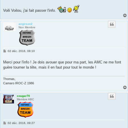
Voili Voilou, j'ai fait passer l'info.
aegirson2
Non Membre
M
02 déc. 2016, 08:10
e
s
s
Merci pour l'info ! Je dois avouer que pour ma part, les AMC ne me font
a
guère tourner la tête, mais il en faut pour tout le monde !
g
e
Thomas,
Camaro IROC-Z 1986
cougar70
Membre ABC
M
02 déc. 2016, 09:27
e