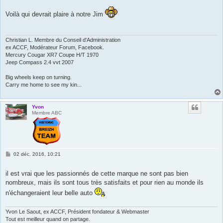
s
s
Voilà qui devrait plaire à notre Jim
a
g
e
Christian L. Membre du Conseil d'Administration
ex ACCF, Modérateur Forum, Facebook.
Mercury Cougar XR7 Coupe H/T 1970
Jeep Compass 2.4 vvt 2007
Big wheels keep on turning.
Carry me home to see my kin...
Yvon
Membre ABC
M
02 déc. 2016, 10:21
e
s
s
il est vrai que les passionnés de cette marque ne sont pas bien
a
nombreux, mais ils sont tous très satisfaits et pour rien au monde ils
g
e
n'échangeraient leur belle auto
Yvon Le Saout, ex ACCF, Président fondateur & Webmaster
Tout est meilleur quand on partage.