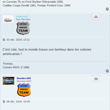
ex Corvette 78, ex Ford Skyliner Rétractable 1958,
Cadillac Coupe Deville 1961, Pontiac Firebird Conv. 1968
aegirson2
Non Membre
M
02 déc. 2016, 13:11
e
s
s
C'est clair, tout le monde trouve son bonheur dans les voitures
a
américaines !
g
e
Thomas,
Camaro IROC-Z 1986
thunder-430
Membre ABC
M
06 déc. 2016, 10:05
e
s