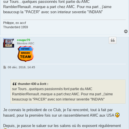
s
sur Tours...quelques passionnés font partie du AMC
a
Rambler/Renault..marque a part chez AMC. Pour ma part , j'aime
g
e
beaucoup la "PACER" avec son interieur seventie "INDIAN"
Philippe, ex accf
Thunderbird 1959
cougar70
Membre ABC
M
06 déc. 2016, 14:45
e
s
s
a
thunder-430 a écrit :
g
e
sur Tours...quelques passionnés font partie du AMC
Rambler/Renault..marque a part chez AMC. Pour ma part , j'aime
beaucoup la "PACER" avec son interieur seventie "INDIAN"
Je connais le président de ce Club, je l'ai rencontré, tout à fait par
hasard, pour la première fois sur un rassemblement AMC aux USA
Depuis, je passe le saluer sur les salons où ils exposent régulièrement