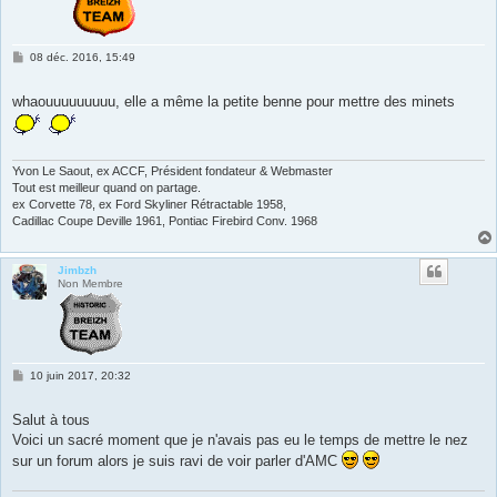
M
08 déc. 2016, 15:49
e
s
s
whaouuuuuuuuu, elle a même la petite benne pour mettre des minets
a
g
e
Yvon Le Saout, ex ACCF, Président fondateur & Webmaster
Tout est meilleur quand on partage.
ex Corvette 78, ex Ford Skyliner Rétractable 1958,
Cadillac Coupe Deville 1961, Pontiac Firebird Conv. 1968
Jimbzh
Non Membre
M
10 juin 2017, 20:32
e
s
s
Salut à tous
a
Voici un sacré moment que je n'avais pas eu le temps de mettre le nez
g
e
sur un forum alors je suis ravi de voir parler d'AMC