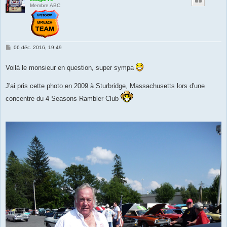
Membre ABC
M
06 déc. 2016, 19:49
e
s
s
Voilà le monsieur en question, super sympa
a
g
e
J'ai pris cette photo en 2009 à Sturbridge, Massachusetts lors d'une
concentre du 4 Seasons Rambler Club