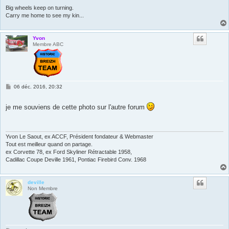
Big wheels keep on turning.
Carry me home to see my kin...
Yvon
Membre ABC
M
06 déc. 2016, 20:32
e
s
s
je me souviens de cette photo sur l'autre forum
a
g
e
Yvon Le Saout, ex ACCF, Président fondateur & Webmaster
Tout est meilleur quand on partage.
ex Corvette 78, ex Ford Skyliner Rétractable 1958,
Cadillac Coupe Deville 1961, Pontiac Firebird Conv. 1968
deville
Non Membre