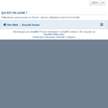
Aller
QUI EST EN LIGNE ?
Utilisateurs parcourant ce forum : Aucun utilisateur inscrit et 0 invité
Site Web
Accueil forum
Développé par
phpBB
® Forum Software © phpBB Limited | SE Square by
PhpBB3 BBCodes
Traduction française officielle
©
Qiaeru