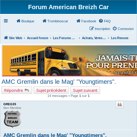
Forum American Breizh Car
Boutique
Trombinoscar
Facebook
FAQ
Inscription
Connexion
Site Web
Accueil forum
Les Forums Divers
Achats, Ventes, Aides et Partages, Revues
Les Revues
AMC Gremlin dans le Mag' "Youngtimers".
Répondre
Sujet précédent
Sujet suivant
14 messages • Page
1
sur
1
GREG35
Non Membre
AMC Gremlin dans le Mag' "Youngtimers".