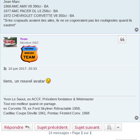
Jean-Marc
1968 AMC AMX V8 390ci - BA
1977 AMC PACER DL L6 258ci - BA
1972 CHEVROLET CORVETTE V8 350ci - BA
"Si les crapauds avaient des ailes, ils ne se cogneraient pas les roubignoles quand ils
sautent"
Yvon
Membre ABC
M
10 juin 2017, 20:33
e
s
s
tiens, un nouvel avatar
a
g
e
Yvon Le Saout, ex ACCF, Président fondateur & Webmaster
Tout est meilleur quand on partage.
ex Corvette 78, ex Ford Skyliner Rétractable 1958,
Cadillac Coupe Deville 1961, Pontiac Firebird Conv. 1968
Répondre
Sujet précédent
Sujet suivant
14 messages • Page
1
sur
1