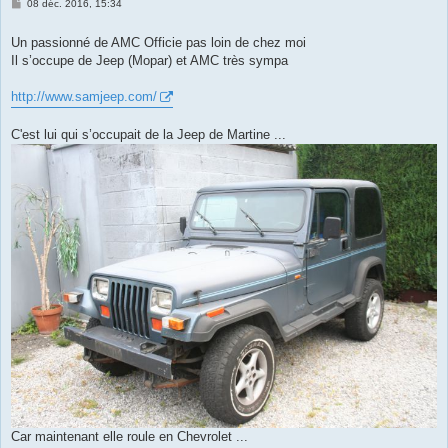
M
08 déc. 2016, 15:34
e
s
s
Un passionné de AMC Officie pas loin de chez moi
a
Il s’occupe de Jeep (Mopar) et AMC très sympa
g
e
http://www.samjeep.com/
C'est lui qui s’occupait de la Jeep de Martine ...
Car maintenant elle roule en Chevrolet ...