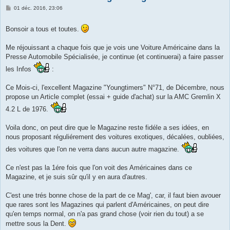
M
01 déc. 2016, 23:06
e
s
s
Bonsoir a tous et toutes.
a
g
e
Me réjouissant a chaque fois que je vois une Voiture Américaine dans la
Presse Automobile Spécialisée, je continue (et continuerai) a faire passer
les Infos
:
Ce Mois-ci, l'excellent Magazine "Youngtimers" N°71, de Décembre, nous
propose un Article complet (essai + guide d'achat) sur la AMC Gremlin X
4.2 L de 1976.
Voila donc, on peut dire que le Magazine reste fidéle a ses idées, en
nous proposant réguliérement des voitures exotiques, décalées, oubliées,
des voitures que l'on ne verra dans aucun autre magazine.
Ce n'est pas la 1ére fois que l'on voit des Américaines dans ce
Magazine, et je suis sûr qu'il y en aura d'autres.
C'est une trés bonne chose de la part de ce Mag', car, il faut bien avouer
que rares sont les Magazines qui parlent d'Américaines, on peut dire
qu'en temps normal, on n'a pas grand chose (voir rien du tout) a se
mettre sous la Dent.