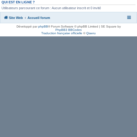
QUI EST EN LIGNE ?
Utilisateurs parcourant ce forum : Aucun utilisateur inscrit et 0 invité
Site Web
Accueil forum
Développé par
phpBB
® Forum Software © phpBB Limited | SE Square by
PhpBB3 BBCodes
Traduction française officielle
©
Qiaeru