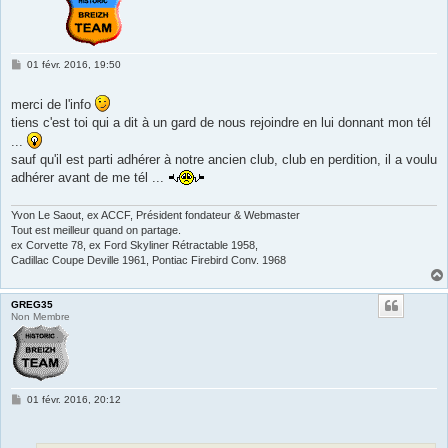
M
01 févr. 2016, 19:50
e
s
s
merci de l'info
a
tiens c'est toi qui a dit à un gard de nous rejoindre en lui donnant mon tél
g
e
...
sauf qu'il est parti adhérer à notre ancien club, club en perdition, il a voulu
adhérer avant de me tél ...
Yvon Le Saout, ex ACCF, Président fondateur & Webmaster
Tout est meilleur quand on partage.
ex Corvette 78, ex Ford Skyliner Rétractable 1958,
Cadillac Coupe Deville 1961, Pontiac Firebird Conv. 1968
GREG35
Non Membre
M
01 févr. 2016, 20:12
e
s
s
a