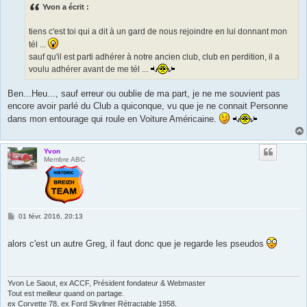
Yvon a écrit :
g
e
tiens c'est toi qui a dit à un gard de nous rejoindre en lui donnant mon
tél ...
sauf qu'il est parti adhérer à notre ancien club, club en perdition, il a
voulu adhérer avant de me tél ...
Ben...Heu..., sauf erreur ou oublie de ma part, je ne me souvient pas
encore avoir parlé du Club a quiconque, vu que je ne connait Personne
dans mon entourage qui roule en Voiture Américaine.
Yvon
Membre ABC
M
01 févr. 2016, 20:13
e
s
s
alors c'est un autre Greg, il faut donc que je regarde les pseudos
a
g
e
Yvon Le Saout, ex ACCF, Président fondateur & Webmaster
Tout est meilleur quand on partage.
ex Corvette 78, ex Ford Skyliner Rétractable 1958,