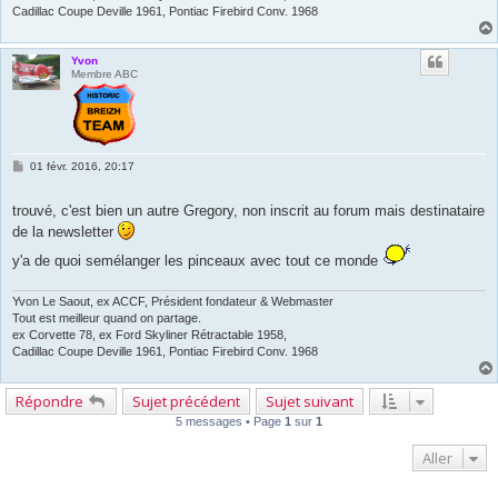
Cadillac Coupe Deville 1961, Pontiac Firebird Conv. 1968
Yvon
Membre ABC
M
01 févr. 2016, 20:17
e
s
s
trouvé, c'est bien un autre Gregory, non inscrit au forum mais destinataire
a
de la newsletter
g
e
y'a de quoi semélanger les pinceaux avec tout ce monde
Yvon Le Saout, ex ACCF, Président fondateur & Webmaster
Tout est meilleur quand on partage.
ex Corvette 78, ex Ford Skyliner Rétractable 1958,
Cadillac Coupe Deville 1961, Pontiac Firebird Conv. 1968
Répondre
Sujet précédent
Sujet suivant
5 messages • Page
1
sur
1
Aller