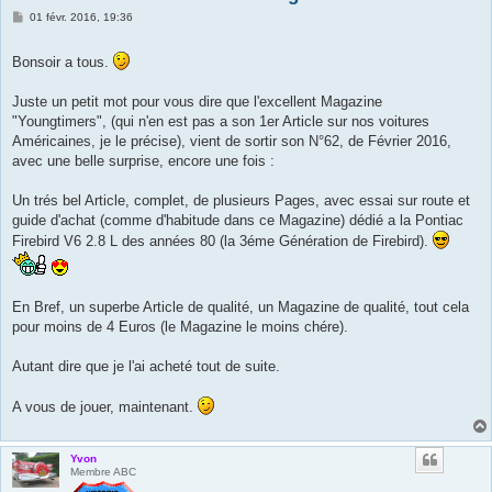
M
01 févr. 2016, 19:36
e
s
s
Bonsoir a tous.
a
g
e
Juste un petit mot pour vous dire que l'excellent Magazine
"Youngtimers", (qui n'en est pas a son 1er Article sur nos voitures
Américaines, je le précise), vient de sortir son N°62, de Février 2016,
avec une belle surprise, encore une fois :
Un trés bel Article, complet, de plusieurs Pages, avec essai sur route et
guide d'achat (comme d'habitude dans ce Magazine) dédié a la Pontiac
Firebird V6 2.8 L des années 80 (la 3éme Génération de Firebird).
En Bref, un superbe Article de qualité, un Magazine de qualité, tout cela
pour moins de 4 Euros (le Magazine le moins chére).
Autant dire que je l'ai acheté tout de suite.
A vous de jouer, maintenant.
Yvon
Membre ABC