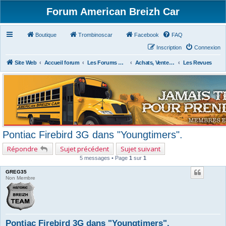
Forum American Breizh Car
Boutique
Trombinoscar
Facebook
FAQ
Inscription
Connexion
Site Web
Accueil forum
Les Forums Divers
Achats, Ventes, Aides et Partages, Revues
Les Revues
Pontiac Firebird 3G dans "Youngtimers".
Répondre
Sujet précédent
Sujet suivant
5 messages • Page
1
sur
1
GREG35
Non Membre
Pontiac Firebird 3G dans "Youngtimers".