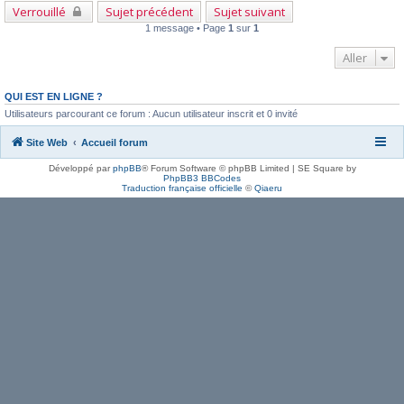
Verrouillé
Sujet précédent
Sujet suivant
1 message • Page
1
sur
1
Aller
QUI EST EN LIGNE ?
Utilisateurs parcourant ce forum : Aucun utilisateur inscrit et 0 invité
Site Web
Accueil forum
Développé par
phpBB
® Forum Software © phpBB Limited | SE Square by
PhpBB3 BBCodes
Traduction française officielle
©
Qiaeru