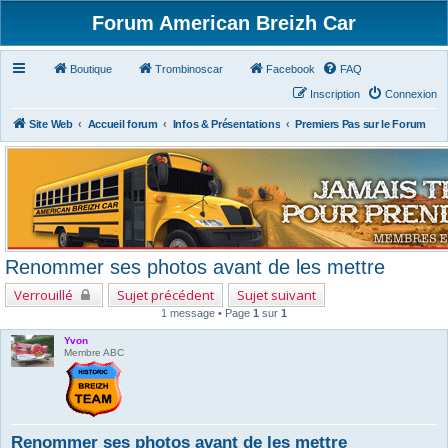
Forum American Breizh Car
Boutique
Trombinoscar
Facebook
FAQ
Inscription
Connexion
Site Web
Accueil forum
Infos & Présentations
Premiers Pas sur le Forum
Renommer ses photos avant de les mettre
Verrouillé
Sujet précédent
Sujet suivant
1 message • Page
1
sur
1
Yvon
Membre ABC
Renommer ses photos avant de les mettre