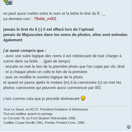
on peut aussi mettre entre le nom et la lettre le tiret du 8 :
_
ça donnera ceci :
79olds_m001
jamais le tiret du 6 (
-
) il est effacé lors de l'upload.
jamais de Majuscules dans les noms de photos, elles sont enlevées
également
j'ai aussi compris que :
- avec une suite logique des noms il est intéressant de tout charger à
suivre dans sa boite ... (gain de temps)
- ensuite on met le lien de la première photo que l'on copie par clic droit
- et à chaque photo on colle le lien de la première
- puis on modifie le numéro logique de la photo
et quand on passe après le moteur (m) à la carrosserie (c) on met les
photos carrosserie qui peuvent aussi commencer par 001
c'est comme cela que je procède dorénavant
Yvon Le Saout, ex ACCF, Président fondateur & Webmaster
Tout est meilleur quand on partage.
ex Corvette 78, ex Ford Skyliner Rétractable 1958,
Cadillac Coupe Deville 1961, Pontiac Firebird Conv. 1968