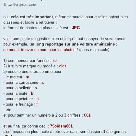
M
12 févr. 2014, 22:54
e
s
s
oui,
cela est très important
, même primordial pour qu'elles soient bien
a
classées et facile à retrouver !
g
e
le format de photos le plus utilisé est :
JPG
.
voici une petite suggestion bien utile qu'il faut essayer de suivre avec
pour exemple,
un long reportage sur une voiture américaine :
comment trouver un nom pour les photos !
(sans majuscule)
1) commencer par l'année :
79
2) à suivre marque ou modèle :
olds
3) ensuite une lettre comme pour
- le moteur :
m
- pour la carrosserie :
c
- pour la sellerie :
s
- pour la boite :
b
- pour la peinture :
p
- pour le freinage :
f
- etc.
et pour terminer un numéro à 2 ou
3 chiffres
:
001
et au final ça donne ceci :
79oldsm001
c'est beaucoup plus facile à retrouver dans son dossier d'hébergement