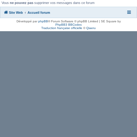
Vous
ne pouvez pas
supprimer vos messages dans ce forum
Site Web
Accueil forum
Développé par
phpBB
® Forum Software © phpBB Limited | SE Square by
PhpBB3 BBCodes
Traduction française officielle
©
Qiaeru