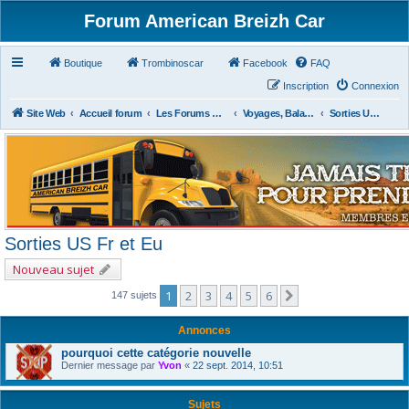
Forum American Breizh Car
Boutique
Trombinoscar
Facebook
FAQ
Inscription
Connexion
Site Web
Accueil forum
Les Forums Divers
Voyages, Balades, Expos, Salons, Concerts, Festivals
Sorties US Fr et Eu
Sorties US Fr et Eu
Nouveau sujet
1
2
3
4
5
6
Suivant
147 sujets
Annonces
pourquoi cette catégorie nouvelle
Dernier message par
Yvon
«
22 sept. 2014, 10:51
Sujets