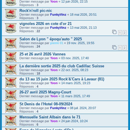
Dernier message par
Yvon
«
12 juin 2026, 22:15
Réponses :
3
Rock'n'roll pic-nic
Dernier message par
FunkyVinz
«
18 mai 2026, 20:51
Réponses :
3
vignoles 2026 en cote d'or 21
Dernier message par
FunkyVinz
«
13 mai 2026, 21:13
Réponses :
22
1
2
Salon de Lyon " époqu'auto " 2025
Dernier message par
pierre 01
«
19 nov. 2025, 19:55
Réponses :
24
1
2
25 et 26 avril 2026 Vannes
Dernier message par
Yvon
«
03 nov. 2025, 17:40
La dernière sortie 2025 du club Cadillac Suisse
Dernier message par
Yvon
«
22 oct. 2025, 08:23
Réponses :
18
du 13 au 15 juin 2025 Rock'&'Cars à Lavaur (81)
Dernier message par
Yvon
«
14 mars 2025, 19:23
Réponses :
4
26-27 avril 2025 Magny-Court
Dernier message par
Yvon
«
11 mars 2025, 17:49
St Denis de l'Hotel 08-09/2024
Dernier message par
FunkyVinz
«
08 juil. 2024, 20:07
Réponses :
4
Mensuelle Saint Albain dans le 71
Dernier message par
Yvon
«
24 juin 2024, 10:24
Réponses :
6