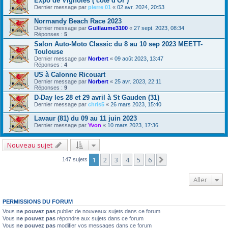
Expo de Vignoles ( cote d'Or )
Dernier message par
pierre 01
«
02 avr. 2024, 20:53
Normandy Beach Race 2023
Dernier message par
Guillaume3100
«
27 sept. 2023, 08:34
Réponses :
5
Salon Auto-Moto Classic du 8 au 10 sep 2023 MEETT-
Toulouse
Dernier message par
Norbert
«
09 août 2023, 13:47
Réponses :
4
US à Calonne Ricouart
Dernier message par
Norbert
«
25 avr. 2023, 22:11
Réponses :
9
D-Day les 28 et 29 avril à St Gauden (31)
Dernier message par
chris5
«
26 mars 2023, 15:40
Lavaur (81) du 09 au 11 juin 2023
Dernier message par
Yvon
«
10 mars 2023, 17:36
Nouveau sujet
1
2
3
4
5
6
Suivant
147 sujets
Aller
PERMISSIONS DU FORUM
Vous
ne pouvez pas
publier de nouveaux sujets dans ce forum
Vous
ne pouvez pas
répondre aux sujets dans ce forum
Vous
ne pouvez pas
modifier vos messages dans ce forum