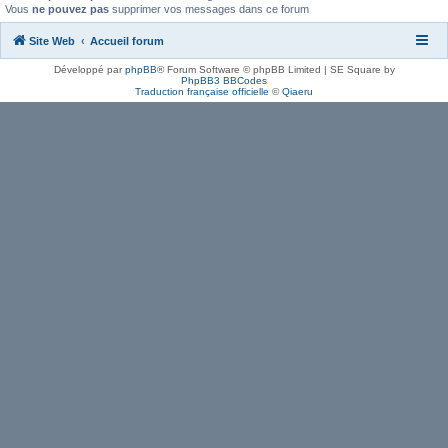
Vous
ne pouvez pas
supprimer vos messages dans ce forum
Site Web
Accueil forum
Développé par
phpBB
® Forum Software © phpBB Limited | SE Square by
PhpBB3 BBCodes
Traduction française officielle
©
Qiaeru