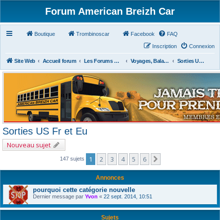
Forum American Breizh Car
Boutique
Trombinoscar
Facebook
FAQ
Inscription
Connexion
Site Web
Accueil forum
Les Forums Divers
Voyages, Balades, Expos, Salons, Concerts, Festivals
Sorties US Fr et Eu
Sorties US Fr et Eu
Nouveau sujet
1
2
3
4
5
6
Suivant
147 sujets
Annonces
pourquoi cette catégorie nouvelle
Dernier message par
Yvon
«
22 sept. 2014, 10:51
Sujets