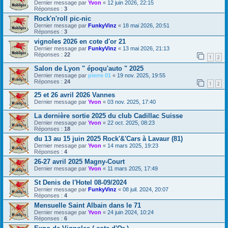
Dernier message par
Yvon
«
12 juin 2026, 22:15
Réponses :
3
Rock'n'roll pic-nic
Dernier message par
FunkyVinz
«
18 mai 2026, 20:51
Réponses :
3
vignoles 2026 en cote d'or 21
Dernier message par
FunkyVinz
«
13 mai 2026, 21:13
Réponses :
22
1
2
Salon de Lyon " époqu'auto " 2025
Dernier message par
pierre 01
«
19 nov. 2025, 19:55
Réponses :
24
1
2
25 et 26 avril 2026 Vannes
Dernier message par
Yvon
«
03 nov. 2025, 17:40
La dernière sortie 2025 du club Cadillac Suisse
Dernier message par
Yvon
«
22 oct. 2025, 08:23
Réponses :
18
du 13 au 15 juin 2025 Rock'&'Cars à Lavaur (81)
Dernier message par
Yvon
«
14 mars 2025, 19:23
Réponses :
4
26-27 avril 2025 Magny-Court
Dernier message par
Yvon
«
11 mars 2025, 17:49
St Denis de l'Hotel 08-09/2024
Dernier message par
FunkyVinz
«
08 juil. 2024, 20:07
Réponses :
4
Mensuelle Saint Albain dans le 71
Dernier message par
Yvon
«
24 juin 2024, 10:24
Réponses :
6