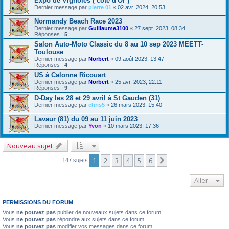
Expo de Vignoles ( cote d'Or )
Dernier message par
pierre 01
«
02 avr. 2024, 20:53
Normandy Beach Race 2023
Dernier message par
Guillaume3100
«
27 sept. 2023, 08:34
Réponses :
5
Salon Auto-Moto Classic du 8 au 10 sep 2023 MEETT-
Toulouse
Dernier message par
Norbert
«
09 août 2023, 13:47
Réponses :
4
US à Calonne Ricouart
Dernier message par
Norbert
«
25 avr. 2023, 22:11
Réponses :
9
D-Day les 28 et 29 avril à St Gauden (31)
Dernier message par
chris5
«
26 mars 2023, 15:40
Lavaur (81) du 09 au 11 juin 2023
Dernier message par
Yvon
«
10 mars 2023, 17:36
Nouveau sujet
1
2
3
4
5
6
Suivant
147 sujets
Aller
PERMISSIONS DU FORUM
Vous
ne pouvez pas
publier de nouveaux sujets dans ce forum
Vous
ne pouvez pas
répondre aux sujets dans ce forum
Vous
ne pouvez pas
modifier vos messages dans ce forum