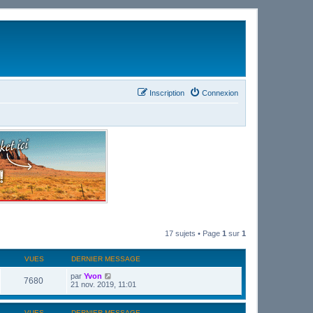
Inscription
Connexion
17 sujets • Page
1
sur
1
VUES
DERNIER MESSAGE
par
Yvon
7680
21 nov. 2019, 11:01
VUES
DERNIER MESSAGE