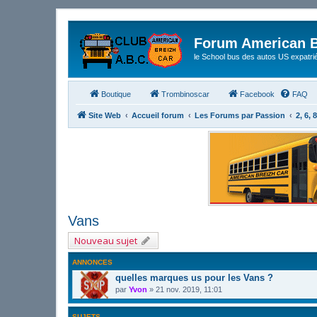
Forum American B
le School bus des autos US expatri
Boutique
Trombinoscar
Facebook
FAQ
Site Web
Accueil forum
Les Forums par Passion
2, 6, 
Vans
Nouveau sujet
ANNONCES
quelles marques us pour les Vans ?
par
Yvon
»
21 nov. 2019, 11:01
SUJETS