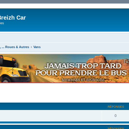
reizh Car
ées
8, ... Roues & Autres
Vans
RÉPONSES
0
RÉPONSES