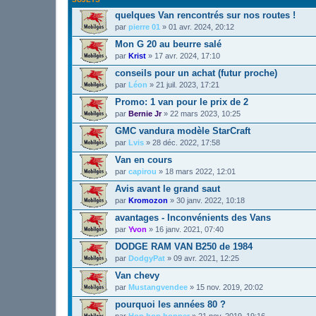
quelques Van rencontrés sur nos routes !
par
pierre 01
»
01 avr. 2024, 20:12
Mon G 20 au beurre salé
par
Krist
»
17 avr. 2024, 17:10
conseils pour un achat (futur proche)
par
Léon
»
21 juil. 2023, 17:21
Promo: 1 van pour le prix de 2
par
Bernie Jr
»
22 mars 2023, 10:25
GMC vandura modèle StarCraft
par
Lvis
»
28 déc. 2022, 17:58
Van en cours
par
capirou
»
18 mars 2022, 12:01
Avis avant le grand saut
par
Kromozon
»
30 janv. 2022, 10:18
avantages - Inconvénients des Vans
par
Yvon
»
16 janv. 2021, 07:40
DODGE RAM VAN B250 de 1984
par
DodgyPat
»
09 avr. 2021, 12:25
Van chevy
par
Mustangvendee
»
15 nov. 2019, 20:02
pourquoi les années 80 ?
par
Hop hop hopper
»
21 nov. 2019, 19:16