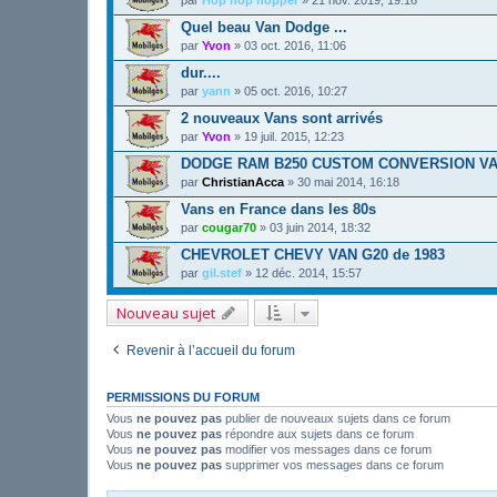
Quel beau Van Dodge ...
par
Yvon
»
03 oct. 2016, 11:06
dur....
par
yann
»
05 oct. 2016, 10:27
2 nouveaux Vans sont arrivés
par
Yvon
»
19 juil. 2015, 12:23
DODGE RAM B250 CUSTOM CONVERSION VA
par
ChristianAcca
»
30 mai 2014, 16:18
Vans en France dans les 80s
par
cougar70
»
03 juin 2014, 18:32
CHEVROLET CHEVY VAN G20 de 1983
par
gil.stef
»
12 déc. 2014, 15:57
Nouveau sujet
Revenir à l’accueil du forum
PERMISSIONS DU FORUM
Vous
ne pouvez pas
publier de nouveaux sujets dans ce forum
Vous
ne pouvez pas
répondre aux sujets dans ce forum
Vous
ne pouvez pas
modifier vos messages dans ce forum
Vous
ne pouvez pas
supprimer vos messages dans ce forum