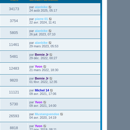
par
alanbike
34173
24 août 2025, 05:17
par
pierre 01
3754
22 avr. 2024, 11:41
par
alanbike
5805
26 juil. 2023, 07:10
par
alanbike
11461
29 mars 2023, 05:53
par
Bernie Jr
5481
29 déc. 2022, 00:27
par
Yvon
12483
21 mars 2022, 18:30
par
Bernie Jr
9820
01 févr. 2022, 12:35
par
Michel 14
11121
09 avr. 2021, 17:06
par
Yvon
5730
09 avr. 2021, 14:00
par
Mustangvendee
26593
04 avr. 2020, 14:19
par
Yvon
8818
22 nov. 2019, 08:11