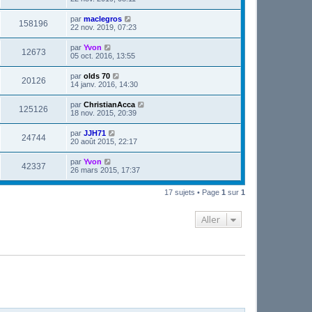
par
maclegros
158196
22 nov. 2019, 07:23
par
Yvon
12673
05 oct. 2016, 13:55
par
olds 70
20126
14 janv. 2016, 14:30
par
ChristianAcca
125126
18 nov. 2015, 20:39
par
JJH71
24744
20 août 2015, 22:17
par
Yvon
42337
26 mars 2015, 17:37
17 sujets • Page
1
sur
1
Aller