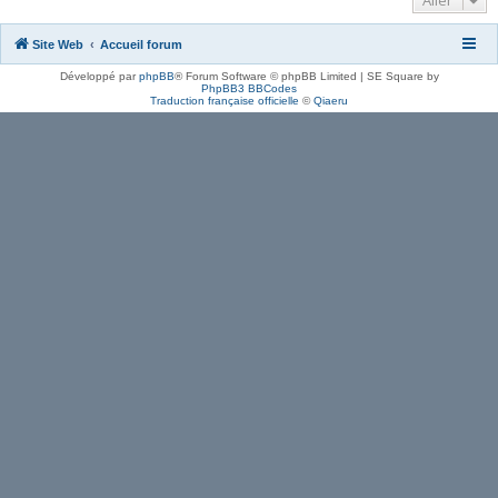
Aller
Site Web
Accueil forum
Développé par
phpBB
® Forum Software © phpBB Limited | SE Square by
PhpBB3 BBCodes
Traduction française officielle
©
Qiaeru