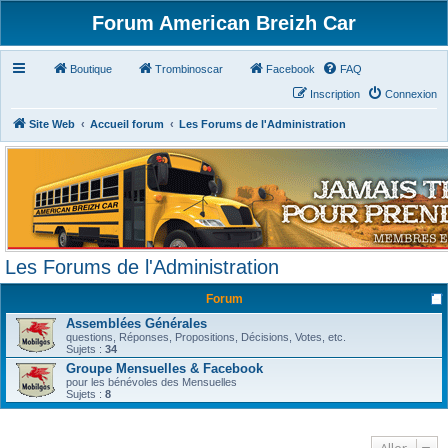
Forum American Breizh Car
Boutique
Trombinoscar
Facebook
FAQ
Inscription
Connexion
Site Web
Accueil forum
Les Forums de l'Administration
Les Forums de l'Administration
Forum
Assemblées Générales
questions, Réponses, Propositions, Décisions, Votes, etc.
Sujets :
34
Groupe Mensuelles & Facebook
pour les bénévoles des Mensuelles
Sujets :
8