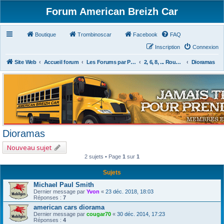
Forum American Breizh Car
Boutique
Trombinoscar
Facebook
FAQ
Inscription
Connexion
Site Web
Accueil forum
Les Forums par Passion
2, 6, 8, ... Roues & Autres
Dioramas
Dioramas
Nouveau sujet
2 sujets • Page
1
sur
1
Sujets
Michael Paul Smith
Dernier message par
Yvon
«
23 déc. 2018, 18:03
Réponses :
7
american cars diorama
Dernier message par
cougar70
«
30 déc. 2014, 17:23
Réponses :
4