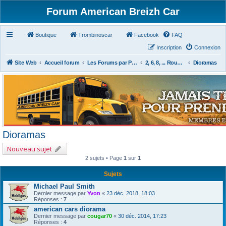
Forum American Breizh Car
Boutique
Trombinoscar
Facebook
FAQ
Inscription
Connexion
Site Web
Accueil forum
Les Forums par Passion
2, 6, 8, ... Roues & Autres
Dioramas
Dioramas
Nouveau sujet
2 sujets • Page
1
sur
1
Sujets
Michael Paul Smith
Dernier message par
Yvon
«
23 déc. 2018, 18:03
Réponses :
7
american cars diorama
Dernier message par
cougar70
«
30 déc. 2014, 17:23
Réponses :
4