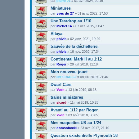
par
pierre 01
»
01 avr. 2024, 20:16
Miniatures
par
yves du 27
»
31 janv. 2022, 17:53
Une Teardrop au 1/10
par
Michel 14
»
07 oct. 2015, 11:47
Altaya
par
phivis
»
02 janv. 2021, 19:29
Sauvée de la déchetterie.
par
phivis
»
16 nov. 2020, 17:34
Continental Mark II au 1:12
par
Roger
»
29 juil. 2018, 11:18
Mon nouveau jouet
par
IMPERIAL62
»
08 juil. 2019, 21:46
Dwarf Cars
par
Yvon
»
13 juin 2019, 08:13
trains miniatures
par
sicard
»
11 mai 2019, 10:28
Avanti au 1/12 par Roger
par
Yvon
»
03 août 2018, 08:05
Mes maquettes US au 1/24
par
domsobecki
»
23 avr. 2017, 21:10
Question existentielle Plymouth 58