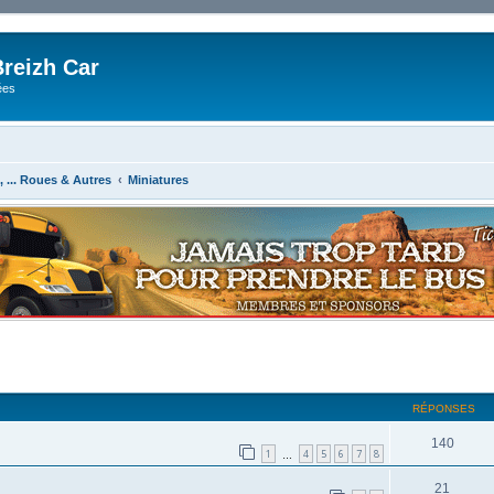
reizh Car
ées
8, ... Roues & Autres
Miniatures
RÉPONSES
140
1
4
5
6
7
8
…
21