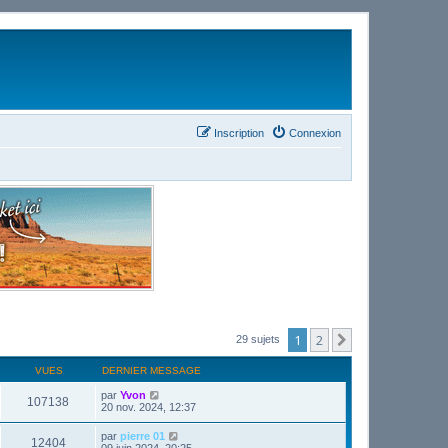
Inscription
Connexion
1
2
Suivant
29 sujets
VUES
DERNIER MESSAGE
par
Yvon
107138
20 nov. 2024, 12:37
par
pierre 01
12404
09 juin 2024, 20:25