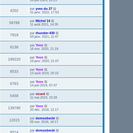
par
yves du 27
4202
31 janv. 2022, 17:53
par
Michel 14
58789
11 août 2021, 14:35
par
thunder-430
7918
03 janv. 2021, 11:47
par
Yvon
6138
16 nov. 2020, 21:19
par
Yvon
199220
19 janv. 2020, 21:07
par
Yvon
8533
13 août 2019, 20:15
par
Yvon
6763
14 juin 2019, 07:47
par
sicard
5458
11 mai 2019, 10:28
par
Yvon
139790
20 déc. 2018, 12:17
par
domsobecki
12015
05 nov. 2018, 18:17
par
domsobecki
8514