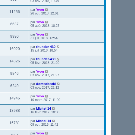
03 nov. 2018, 19:49
par
Yvon
11256
26 oct. 2018, 12:01
par
Yvon
6637
05 août 2018, 10:27
par
Yvon
9990
31 juil. 2018, 12:54
par
thunder-430
16020
15 juil. 2018, 18:54
par
thunder-430
14326
05 févr. 2018, 21:20
par
Yvon
9846
03 nov. 2017, 21:27
par
domsobecki
6249
03 nov. 2017, 21:12
par
Yvon
14946
10 mars 2017, 11:09
par
Michel 14
13988
16 févr. 2017, 18:06
par
Michel 14
15781
09 oct. 2015, 11:42
par
Yvon