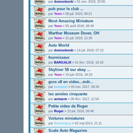
par
domsobecki
»
01 nov. 2018, 20:05
pub pour le club ...
par
Yvon
»
09 juil. 2018, 09:21
Most Amazing Miniature
par
Yvon
»
05 août 2018, 08:49
Warther Museum Dover, OH
par
Yvon
»
31 juil. 2018, 12:39
Auto World
par
domsobecki
»
14 juil. 2018, 07:22
fournisseur
par
BARGALIX
»
01 févr. 2018, 18:18
Skyliner 58 sur ebay ...
par
Yvon
»
15 juin 2016, 18:10
gros v8 en video...mdr...
par
bracame
»
03 nov. 2017, 09:26
les années cinquante
par
acmacm
»
06 févr. 2017, 11:54
Petite video de Roger
par
Roger
»
23 juil. 2016, 09:48
Voitures miniatures
par
Dominique
»
02 mai 2014, 21:11
Scale Auto Magazine