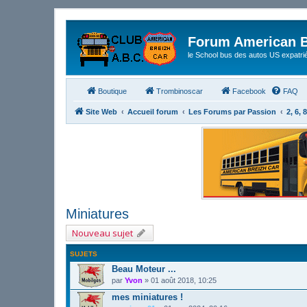
Forum American B
le School bus des autos US expatri
Boutique
Trombinoscar
Facebook
FAQ
Site Web
Accueil forum
Les Forums par Passion
2, 6, 
Miniatures
Nouveau sujet
SUJETS
Beau Moteur ...
par
Yvon
»
01 août 2018, 10:25
mes miniatures !