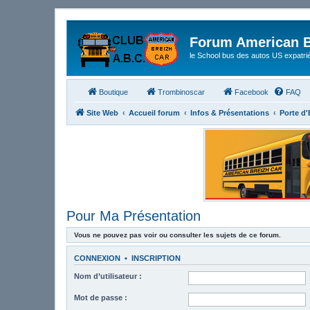
Forum American B
le School bus des autos US expatri
Boutique
Trombinoscar
Facebook
FAQ
Site Web
Accueil forum
Infos & Présentations
Porte d
Pour Ma Présentation
Vous ne pouvez pas voir ou consulter les sujets de ce forum.
CONNEXION
•
INSCRIPTION
Nom d’utilisateur :
Mot de passe :