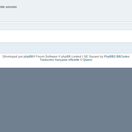
tte session
Développé par
phpBB
® Forum Software © phpBB Limited | SE Square by
PhpBB3 BBCodes
Traduction française officielle
©
Qiaeru