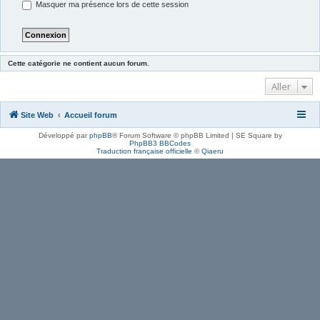
Masquer ma présence lors de cette session
Cette catégorie ne contient aucun forum.
Aller
Site Web
Accueil forum
Développé par
phpBB
® Forum Software © phpBB Limited | SE Square by
PhpBB3 BBCodes
Traduction française officielle
©
Qiaeru