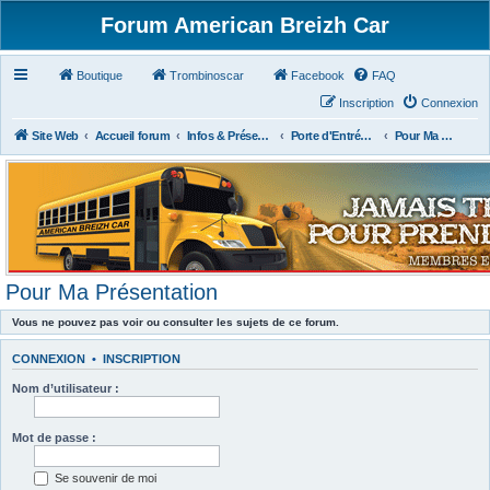
Forum American Breizh Car
Boutique
Trombinoscar
Facebook
FAQ
Inscription
Connexion
Site Web
Accueil forum
Infos & Présentations
Porte d'Entrée du Forum
Pour Ma Présentation
Pour Ma Présentation
Vous ne pouvez pas voir ou consulter les sujets de ce forum.
CONNEXION
•
INSCRIPTION
Nom d’utilisateur :
Mot de passe :
Se souvenir de moi