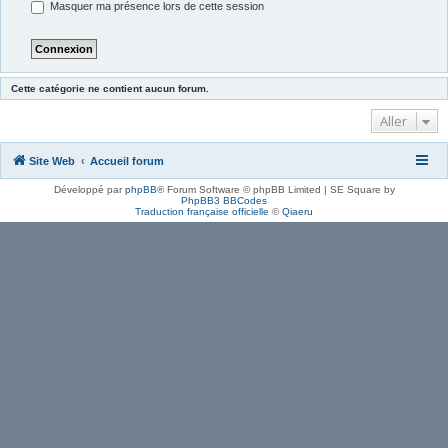
Masquer ma présence lors de cette session
Cette catégorie ne contient aucun forum.
Aller
Site Web
Accueil forum
Développé par
phpBB
® Forum Software © phpBB Limited | SE Square by
PhpBB3 BBCodes
Traduction française officielle
©
Qiaeru