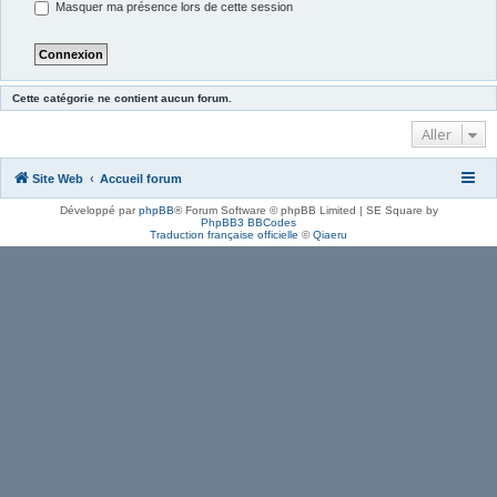
Masquer ma présence lors de cette session
Cette catégorie ne contient aucun forum.
Aller
Site Web
Accueil forum
Développé par
phpBB
® Forum Software © phpBB Limited | SE Square by
PhpBB3 BBCodes
Traduction française officielle
©
Qiaeru