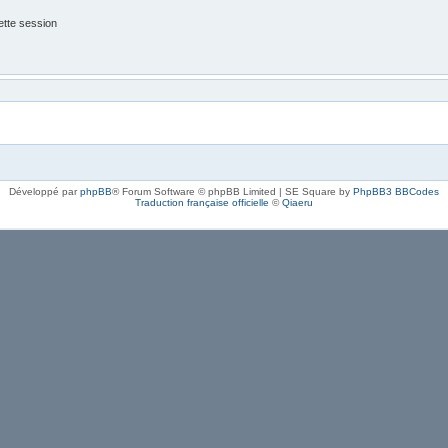
tte session
Développé par
phpBB
® Forum Software © phpBB Limited | SE Square by
PhpBB3 BBCodes
Traduction française officielle
©
Qiaeru