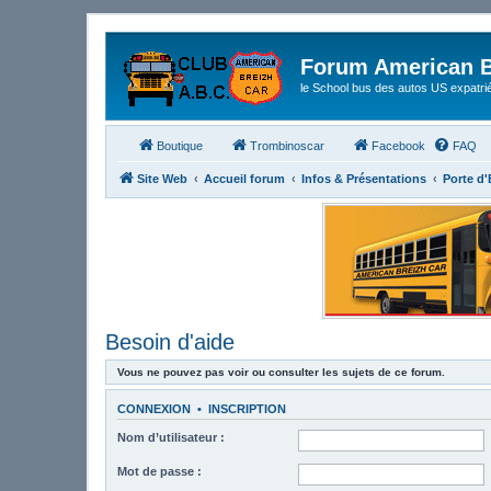
Forum American B
le School bus des autos US expatri
Boutique
Trombinoscar
Facebook
FAQ
Site Web
Accueil forum
Infos & Présentations
Porte d
Besoin d'aide
Vous ne pouvez pas voir ou consulter les sujets de ce forum.
CONNEXION
•
INSCRIPTION
Nom d’utilisateur :
Mot de passe :