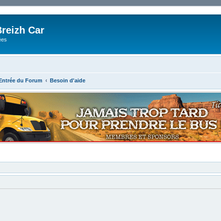
reizh Car
ées
'Entrée du Forum
Besoin d'aide