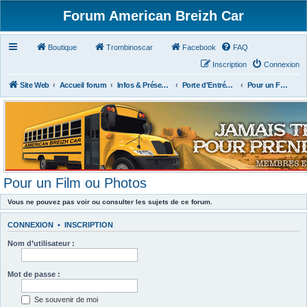
Forum American Breizh Car
Boutique
Trombinoscar
Facebook
FAQ
Inscription
Connexion
Site Web
Accueil forum
Infos & Présentations
Porte d'Entrée du Forum
Pour un Film ou Photos
Pour un Film ou Photos
Vous ne pouvez pas voir ou consulter les sujets de ce forum.
CONNEXION
•
INSCRIPTION
Nom d’utilisateur :
Mot de passe :
Se souvenir de moi