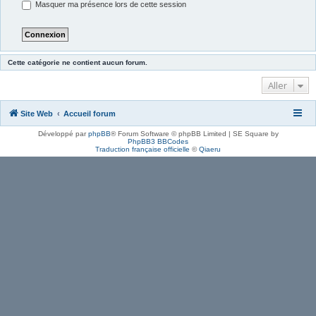
Masquer ma présence lors de cette session
Cette catégorie ne contient aucun forum.
Aller
Site Web
Accueil forum
Développé par
phpBB
® Forum Software © phpBB Limited | SE Square by
PhpBB3 BBCodes
Traduction française officielle
©
Qiaeru