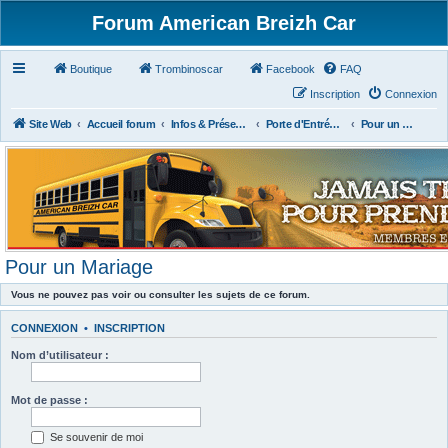
Forum American Breizh Car
Boutique
Trombinoscar
Facebook
FAQ
Inscription
Connexion
Site Web
Accueil forum
Infos & Présentations
Porte d'Entrée du Forum
Pour un Mariage
Pour un Mariage
Vous ne pouvez pas voir ou consulter les sujets de ce forum.
CONNEXION
•
INSCRIPTION
Nom d’utilisateur :
Mot de passe :
Se souvenir de moi