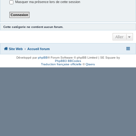
Masquer ma présence lors de cette session
Cette catégorie ne contient aucun forum.
Aller
Site Web
Accueil forum
Développé par
phpBB
® Forum Software © phpBB Limited | SE Square by
PhpBB3 BBCodes
Traduction française officielle
©
Qiaeru