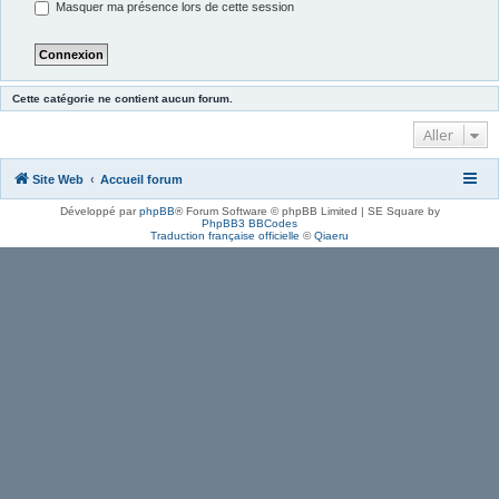
Masquer ma présence lors de cette session
Cette catégorie ne contient aucun forum.
Aller
Site Web
Accueil forum
Développé par
phpBB
® Forum Software © phpBB Limited | SE Square by
PhpBB3 BBCodes
Traduction française officielle
©
Qiaeru