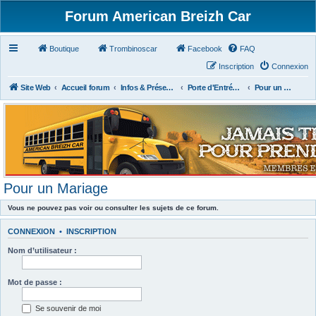
Forum American Breizh Car
Boutique
Trombinoscar
Facebook
FAQ
Inscription
Connexion
Site Web
Accueil forum
Infos & Présentations
Porte d'Entrée du Forum
Pour un Mariage
Pour un Mariage
Vous ne pouvez pas voir ou consulter les sujets de ce forum.
CONNEXION
•
INSCRIPTION
Nom d’utilisateur :
Mot de passe :
Se souvenir de moi