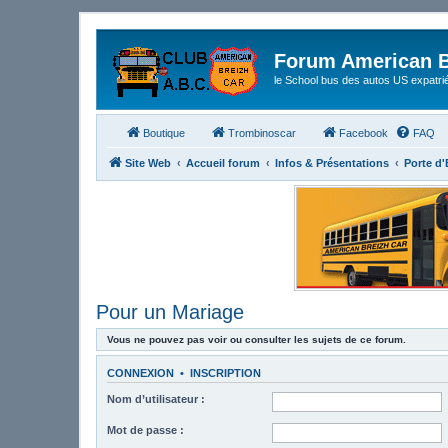
Forum American B
le School bus des autos US expatri
Boutique
Trombinoscar
Facebook
FAQ
Site Web
Accueil forum
Infos & Présentations
Porte d
Pour un Mariage
Vous ne pouvez pas voir ou consulter les sujets de ce forum.
CONNEXION
•
INSCRIPTION
Nom d’utilisateur :
Mot de passe :