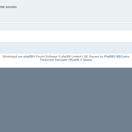
tte session
Développé par
phpBB
® Forum Software © phpBB Limited | SE Square by
PhpBB3 BBCodes
Traduction française officielle
©
Qiaeru