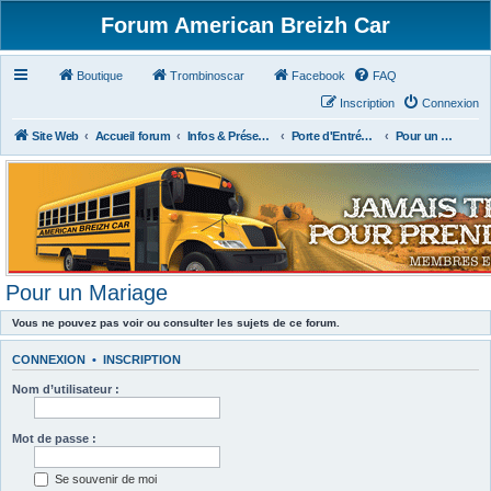
Forum American Breizh Car
Boutique
Trombinoscar
Facebook
FAQ
Inscription
Connexion
Site Web
Accueil forum
Infos & Présentations
Porte d'Entrée du Forum
Pour un Mariage
Pour un Mariage
Vous ne pouvez pas voir ou consulter les sujets de ce forum.
CONNEXION
•
INSCRIPTION
Nom d’utilisateur :
Mot de passe :
Se souvenir de moi