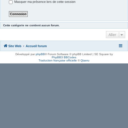
Masquer ma présence lors de cette session
Cette catégorie ne contient aucun forum.
Aller
Site Web
Accueil forum
Développé par
phpBB
® Forum Software © phpBB Limited | SE Square by
PhpBB3 BBCodes
Traduction française officielle
©
Qiaeru