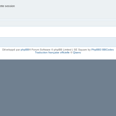
tte session
Développé par
phpBB
® Forum Software © phpBB Limited | SE Square by
PhpBB3 BBCodes
Traduction française officielle
©
Qiaeru