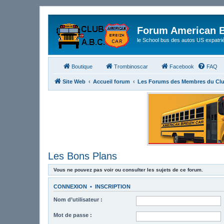
Forum American B
le School bus des autos US expatri
Boutique
Trombinoscar
Facebook
FAQ
Site Web
Accueil forum
Les Forums des Membres du Cl
Les Bons Plans
Vous ne pouvez pas voir ou consulter les sujets de ce forum.
CONNEXION
•
INSCRIPTION
Nom d’utilisateur :
Mot de passe :