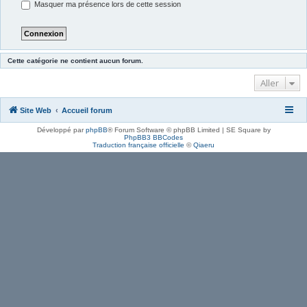
Masquer ma présence lors de cette session
Cette catégorie ne contient aucun forum.
Aller
Site Web
Accueil forum
Développé par
phpBB
® Forum Software © phpBB Limited | SE Square by
PhpBB3 BBCodes
Traduction française officielle
©
Qiaeru