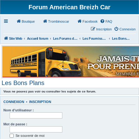
Forum American Breizh Car
Boutique
Trombinoscar
Facebook
FAQ
Inscription
Connexion
Site Web
Accueil forum
Les Forums des Membres du Club
Les Fournisseurs Américains ou Français
Les Bons Plans
Les Bons Plans
Vous ne pouvez pas voir ou consulter les sujets de ce forum.
CONNEXION
•
INSCRIPTION
Nom d’utilisateur :
Mot de passe :
Se souvenir de moi