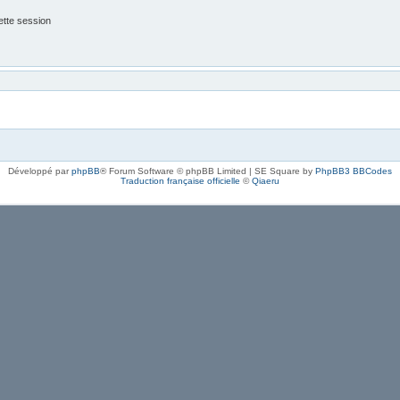
tte session
Développé par
phpBB
® Forum Software © phpBB Limited | SE Square by
PhpBB3 BBCodes
Traduction française officielle
©
Qiaeru