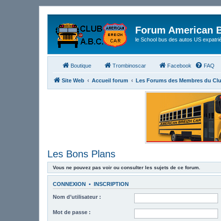
Forum American B
le School bus des autos US expatri
Boutique
Trombinoscar
Facebook
FAQ
Site Web
Accueil forum
Les Forums des Membres du Cl
Les Bons Plans
Vous ne pouvez pas voir ou consulter les sujets de ce forum.
CONNEXION
•
INSCRIPTION
Nom d’utilisateur :
Mot de passe :