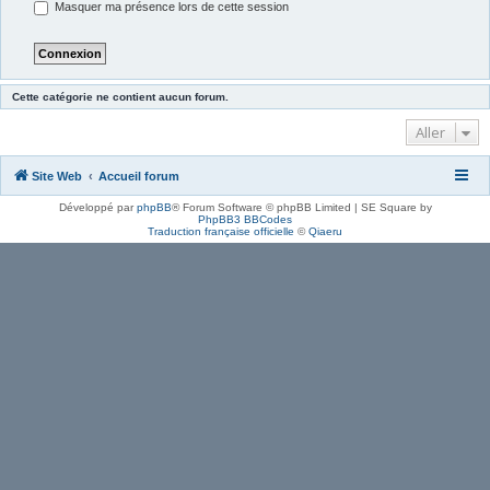
Masquer ma présence lors de cette session
Cette catégorie ne contient aucun forum.
Aller
Site Web
Accueil forum
Développé par
phpBB
® Forum Software © phpBB Limited | SE Square by
PhpBB3 BBCodes
Traduction française officielle
©
Qiaeru