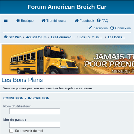
Forum American Breizh Car
Boutique
Trombinoscar
Facebook
FAQ
Inscription
Connexion
Site Web
Accueil forum
Les Forums des Membres du Club
Les Fournisseurs Américains ou Français
Les Bons Plans
Les Bons Plans
Vous ne pouvez pas voir ou consulter les sujets de ce forum.
CONNEXION
•
INSCRIPTION
Nom d’utilisateur :
Mot de passe :
Se souvenir de moi