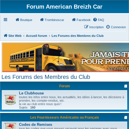
Forum American Breizh Car
Boutique
Trombinoscar
Facebook
FAQ
Inscription
Connexion
Site Web
Accueil forum
Les Forums des Membres du Club
Les Forums des Membres du Club
Forum
Le Clubhouse
toutes les infos entre nous, les actualités, les idées à lancer, les décisions à
prendre, les compte-rendus, etc.
la vie au club entre nous quoi !
Sujets :
160
Les Fournisseurs Américains ou Français
Codes de Remises
tous les codes que vous pouvez recevoir pour les partager avec nous