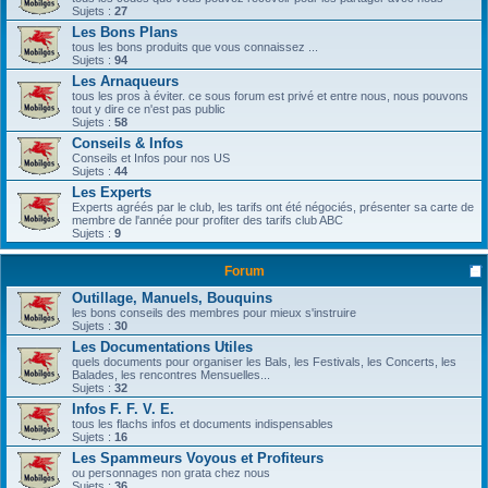
Sujets :
27
Les Bons Plans
tous les bons produits que vous connaissez ...
Sujets :
94
Les Arnaqueurs
tous les pros à éviter. ce sous forum est privé et entre nous, nous pouvons
tout y dire ce n'est pas public
Sujets :
58
Conseils & Infos
Conseils et Infos pour nos US
Sujets :
44
Les Experts
Experts agréés par le club, les tarifs ont été négociés, présenter sa carte de
membre de l'année pour profiter des tarifs club ABC
Sujets :
9
Forum
Outillage, Manuels, Bouquins
les bons conseils des membres pour mieux s'instruire
Sujets :
30
Les Documentations Utiles
quels documents pour organiser les Bals, les Festivals, les Concerts, les
Balades, les rencontres Mensuelles...
Sujets :
32
Infos F. F. V. E.
tous les flachs infos et documents indispensables
Sujets :
16
Les Spammeurs Voyous et Profiteurs
ou personnages non grata chez nous
Sujets :
36