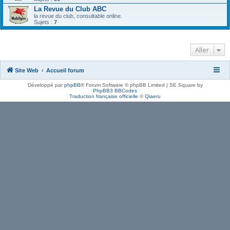
La Revue du Club ABC
la revue du club, consultable online.
Sujets :
7
Aller
Site Web
Accueil forum
Développé par
phpBB
® Forum Software © phpBB Limited | SE Square by
PhpBB3 BBCodes
Traduction française officielle
©
Qiaeru