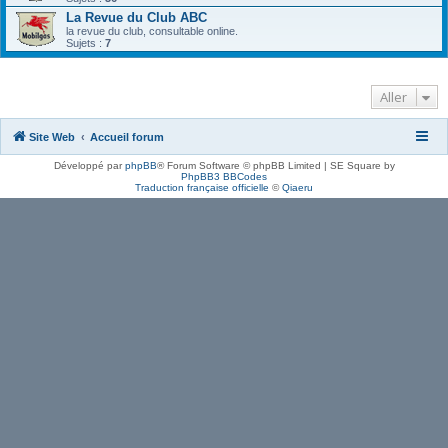
La Revue du Club ABC
la revue du club, consultable online.
Sujets :
7
Aller
Site Web
Accueil forum
Développé par
phpBB
® Forum Software © phpBB Limited | SE Square by
PhpBB3 BBCodes
Traduction française officielle
©
Qiaeru