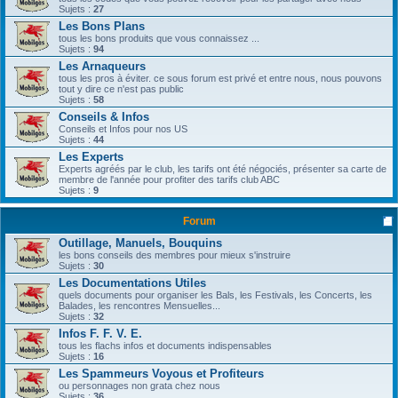
Sujets :
27
Les Bons Plans
tous les bons produits que vous connaissez ...
Sujets :
94
Les Arnaqueurs
tous les pros à éviter. ce sous forum est privé et entre nous, nous pouvons
tout y dire ce n'est pas public
Sujets :
58
Conseils & Infos
Conseils et Infos pour nos US
Sujets :
44
Les Experts
Experts agréés par le club, les tarifs ont été négociés, présenter sa carte de
membre de l'année pour profiter des tarifs club ABC
Sujets :
9
Forum
Outillage, Manuels, Bouquins
les bons conseils des membres pour mieux s'instruire
Sujets :
30
Les Documentations Utiles
quels documents pour organiser les Bals, les Festivals, les Concerts, les
Balades, les rencontres Mensuelles...
Sujets :
32
Infos F. F. V. E.
tous les flachs infos et documents indispensables
Sujets :
16
Les Spammeurs Voyous et Profiteurs
ou personnages non grata chez nous
Sujets :
36