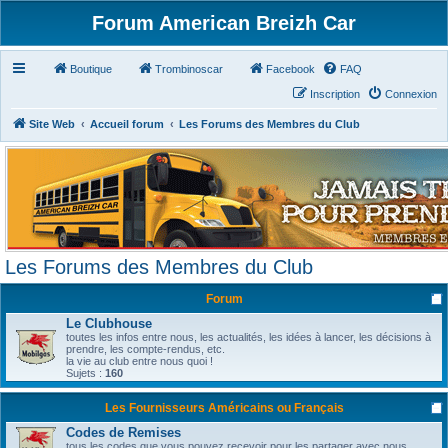
Forum American Breizh Car
Boutique
Trombinoscar
Facebook
FAQ
Inscription
Connexion
Site Web
Accueil forum
Les Forums des Membres du Club
Les Forums des Membres du Club
Forum
Le Clubhouse
toutes les infos entre nous, les actualités, les idées à lancer, les décisions à
prendre, les compte-rendus, etc.
la vie au club entre nous quoi !
Sujets :
160
Les Fournisseurs Américains ou Français
Codes de Remises
tous les codes que vous pouvez recevoir pour les partager avec nous