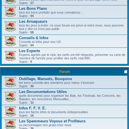
Sujets :
27
Les Bons Plans
tous les bons produits que vous connaissez ...
Sujets :
94
Les Arnaqueurs
tous les pros à éviter. ce sous forum est privé et entre nous, nous pouvons
tout y dire ce n'est pas public
Sujets :
58
Conseils & Infos
Conseils et Infos pour nos US
Sujets :
44
Les Experts
Experts agréés par le club, les tarifs ont été négociés, présenter sa carte de
membre de l'année pour profiter des tarifs club ABC
Sujets :
9
Forum
Outillage, Manuels, Bouquins
les bons conseils des membres pour mieux s'instruire
Sujets :
30
Les Documentations Utiles
quels documents pour organiser les Bals, les Festivals, les Concerts, les
Balades, les rencontres Mensuelles...
Sujets :
32
Infos F. F. V. E.
tous les flachs infos et documents indispensables
Sujets :
16
Les Spammeurs Voyous et Profiteurs
ou personnages non grata chez nous
Sujets :
36