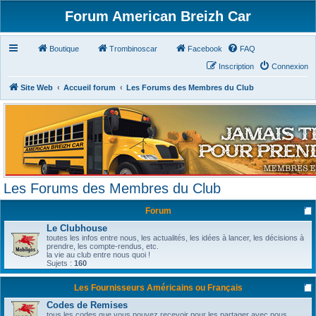
Forum American Breizh Car
Boutique
Trombinoscar
Facebook
FAQ
Inscription
Connexion
Site Web
Accueil forum
Les Forums des Membres du Club
Les Forums des Membres du Club
Forum
Le Clubhouse
toutes les infos entre nous, les actualités, les idées à lancer, les décisions à
prendre, les compte-rendus, etc.
la vie au club entre nous quoi !
Sujets :
160
Les Fournisseurs Américains ou Français
Codes de Remises
tous les codes que vous pouvez recevoir pour les partager avec nous