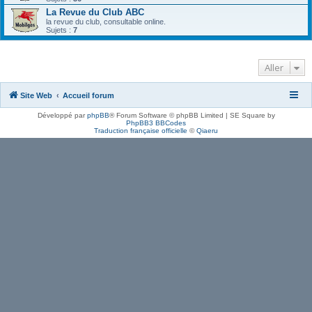
La Revue du Club ABC
la revue du club, consultable online.
Sujets :
7
Aller
Site Web
Accueil forum
Développé par
phpBB
® Forum Software © phpBB Limited | SE Square by
PhpBB3 BBCodes
Traduction française officielle
©
Qiaeru