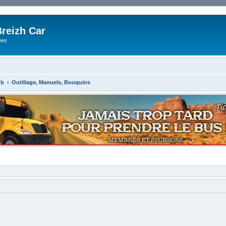
reizh Car
ées
ub
Outillage, Manuels, Bouquins