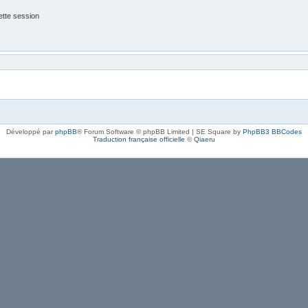
tte session
Développé par
phpBB
® Forum Software © phpBB Limited | SE Square by
PhpBB3 BBCodes
Traduction française officielle
©
Qiaeru