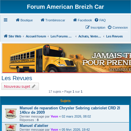
Forum American Breizh Car
Boutique
Trombinoscar
Facebook
FAQ
Inscription
Connexion
Site Web
Accueil forum
Les Forums Divers
Achats, Ventes, Aides et Partages, Revues
Les Revues
Les Revues
Nouveau sujet
17 sujets • Page
1
sur
1
Sujets
Manuel de reparation Chrysler Sebring cabriolet CRD 2l
140cv de 2009
Dernier message par
Yvon
«
02 mars 2026, 08:02
Réponses :
8
Manuel d'atelier
Dernier message par
Yvon
«
05 févr. 2026, 19:42