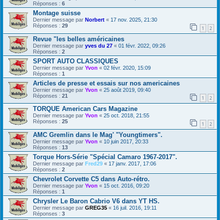
Réponses :
6
Montage suisse
Dernier message par
Norbert
«
17 nov. 2025, 21:30
Réponses :
29
1
2
Revue "les belles américaines
Dernier message par
yves du 27
«
01 févr. 2022, 09:26
Réponses :
2
SPORT AUTO CLASSIQUES
Dernier message par
Yvon
«
02 févr. 2020, 15:09
Réponses :
1
Articles de presse et essais sur nos americaines
Dernier message par
Yvon
«
25 août 2019, 09:40
Réponses :
21
1
2
TORQUE American Cars Magazine
Dernier message par
Yvon
«
25 oct. 2018, 21:55
Réponses :
25
1
2
AMC Gremlin dans le Mag' "Youngtimers".
Dernier message par
Yvon
«
10 juin 2017, 20:33
Réponses :
13
Torque Hors-Série "Spécial Camaro 1967-2017".
Dernier message par
Fred29
«
17 janv. 2017, 17:06
Réponses :
2
Chevrolet Corvette C5 dans Auto-rétro.
Dernier message par
Yvon
«
15 oct. 2016, 09:20
Réponses :
1
Chrysler Le Baron Cabrio V6 dans YT HS.
Dernier message par
GREG35
«
16 juil. 2016, 19:11
Réponses :
3