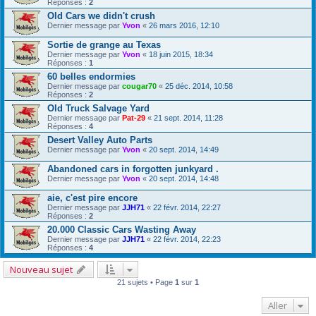
Réponses :
2
Old Cars we didn't crush
Dernier message par
Yvon
«
26 mars 2016, 12:10
Sortie de grange au Texas
Dernier message par
Yvon
«
18 juin 2015, 18:34
Réponses :
1
60 belles endormies
Dernier message par
cougar70
«
25 déc. 2014, 10:58
Réponses :
2
Old Truck Salvage Yard
Dernier message par
Pat-29
«
21 sept. 2014, 11:28
Réponses :
4
Desert Valley Auto Parts
Dernier message par
Yvon
«
20 sept. 2014, 14:49
Abandoned cars in forgotten junkyard .
Dernier message par
Yvon
«
20 sept. 2014, 14:48
aie, c'est pire encore
Dernier message par
JJH71
«
22 févr. 2014, 22:27
Réponses :
2
20.000 Classic Cars Wasting Away
Dernier message par
JJH71
«
22 févr. 2014, 22:23
Réponses :
4
Nouveau sujet
21 sujets • Page
1
sur
1
Aller