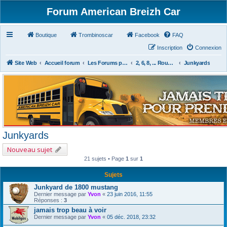
Forum American Breizh Car
Boutique
Trombinoscar
Facebook
FAQ
Inscription
Connexion
Site Web
Accueil forum
Les Forums par Passion
2, 6, 8, ... Roues & Autres
Junkyards
Junkyards
Nouveau sujet
21 sujets • Page
1
sur
1
Sujets
Junkyard de 1800 mustang
Dernier message par
Yvon
«
23 juin 2016, 11:55
Réponses :
3
jamais trop beau à voir
Dernier message par
Yvon
«
05 déc. 2018, 23:32