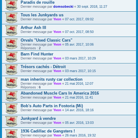
Paradis de rouille
Dernier message par
domsobecki
«
30 sept. 2018, 11:27
Tous les Junkyards us
Dernier message par
Yvon
«
07 oct. 2017, 09:02
Arthur Ash III
Dernier message par
Yvon
«
07 oct. 2017, 08:50
Orvals "Used Classic Cars"
Dernier message par
Yvon
«
05 avr. 2017, 10:06
Réponses :
2
Barn Find Hunter
Dernier message par
Yvon
«
03 mars 2017, 10:29
Trésors cachés - Détroit
Dernier message par
Yvon
«
03 mars 2017, 10:15
man inherits rusty car collection
Dernier message par
Yvon
«
21 mai 2016, 12:07
Réponses :
6
Abandoned Muscle Cars In America 2016
Dernier message par
Yvon
«
21 mai 2016, 11:41
Bob's Auto Parts in Fostoria (Mi)
Dernier message par
Yvon
«
14 avr. 2016, 18:16
Junkyard à vendre
Dernier message par
Yvon
«
05 avr. 2016, 13:03
1936 Cadillac de Gangsters !
Dernier message par
Yvon
«
26 mars 2016, 19:32