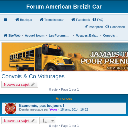
Forum American Breizh Car
Boutique
Trombinoscar
Facebook
FAQ
Inscription
Connexion
Site Web
Accueil forum
Les Forums Divers
Voyages, Balades, Expos, Salons, Concerts, Festivals
Convois & Co Voiturages
Convois & Co Voiturages
Nouveau sujet
0 sujet • Page
1
sur
1
Annonces
Economie, pas toujours !
Dernier message par
Yvon
«
18 janv. 2014, 16:52
Nouveau sujet
0 sujet • Page
1
sur
1