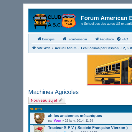
Forum American B
le School bus des autos US expatri
Boutique
Trombinoscar
Facebook
FAQ
Site Web
Accueil forum
Les Forums par Passion
2, 6, 
Machines Agricoles
Nouveau sujet
SUJETS
ah les anciennes mécaniques
par
Yvon
»
25 janv. 2014, 11:29
Tracteur S F V ( Societé Française Vierzon )