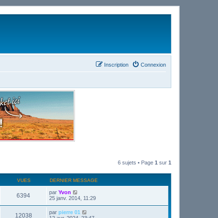
Inscription
Connexion
6 sujets • Page
1
sur
1
VUES
DERNIER MESSAGE
par
Yvon
6394
25 janv. 2014, 11:29
par
pierre 01
12038
12 avr. 2024, 23:47