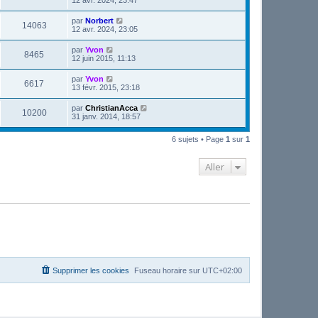
par
Norbert
14063
12 avr. 2024, 23:05
par
Yvon
8465
12 juin 2015, 11:13
par
Yvon
6617
13 févr. 2015, 23:18
par
ChristianAcca
10200
31 janv. 2014, 18:57
6 sujets • Page
1
sur
1
Aller
Supprimer les cookies
Fuseau horaire sur
UTC+02:00