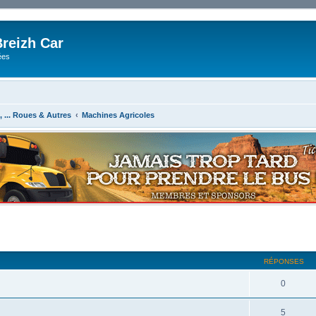
reizh Car
ées
8, ... Roues & Autres
Machines Agricoles
RÉPONSES
0
5