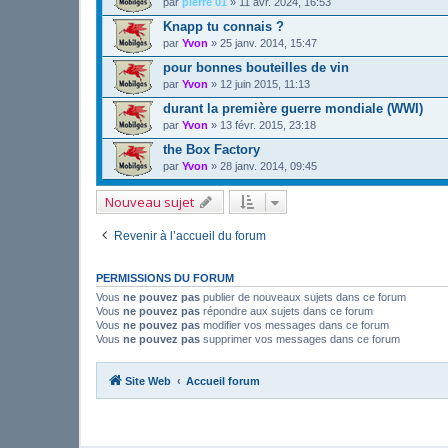
par
pierre 01
»
11 avr. 2024, 16:53
Knapp tu connais ?
par
Yvon
»
25 janv. 2014, 15:47
pour bonnes bouteilles de vin
par
Yvon
»
12 juin 2015, 11:13
durant la première guerre mondiale (WWI)
par
Yvon
»
13 févr. 2015, 23:18
the Box Factory
par
Yvon
»
28 janv. 2014, 09:45
Nouveau sujet
Revenir à l’accueil du forum
PERMISSIONS DU FORUM
Vous
ne pouvez pas
publier de nouveaux sujets dans ce forum
Vous
ne pouvez pas
répondre aux sujets dans ce forum
Vous
ne pouvez pas
modifier vos messages dans ce forum
Vous
ne pouvez pas
supprimer vos messages dans ce forum
Site Web
Accueil forum