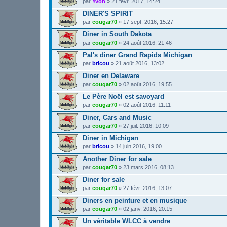
par
Yvon
»
21 févr. 2017, 14:24
DINER'S SPIRIT
par
cougar70
»
17 sept. 2016, 15:27
Diner in South Dakota
par
cougar70
»
24 août 2016, 21:46
Pal's diner Grand Rapids Michigan
par
bricou
»
21 août 2016, 13:02
Diner en Delaware
par
cougar70
»
02 août 2016, 19:55
Le Père Noël est savoyard
par
cougar70
»
02 août 2016, 11:11
Diner, Cars and Music
par
cougar70
»
27 juil. 2016, 10:09
Diner in Michigan
par
bricou
»
14 juin 2016, 19:00
Another Diner for sale
par
cougar70
»
23 mars 2016, 08:13
Diner for sale
par
cougar70
»
27 févr. 2016, 13:07
Diners en peinture et en musique
par
cougar70
»
02 janv. 2016, 20:15
Un véritable WLCC à vendre