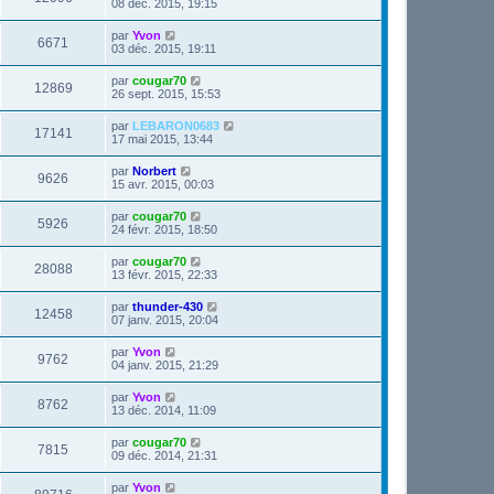
08 déc. 2015, 19:15
par
Yvon
6671
03 déc. 2015, 19:11
par
cougar70
12869
26 sept. 2015, 15:53
par
LEBARON0683
17141
17 mai 2015, 13:44
par
Norbert
9626
15 avr. 2015, 00:03
par
cougar70
5926
24 févr. 2015, 18:50
par
cougar70
28088
13 févr. 2015, 22:33
par
thunder-430
12458
07 janv. 2015, 20:04
par
Yvon
9762
04 janv. 2015, 21:29
par
Yvon
8762
13 déc. 2014, 11:09
par
cougar70
7815
09 déc. 2014, 21:31
par
Yvon