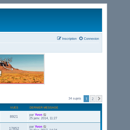
Inscription
Connexion
1
2
Suivant
34 sujets
VUES
DERNIER MESSAGE
par
Yvon
8921
25 janv. 2014, 11:27
par
Yvon
17852
21 févr. 2017, 14:24