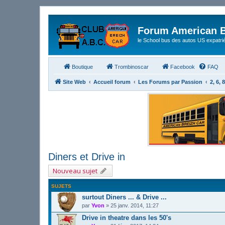
Forum American B
le School bus des autos US expatri
Boutique
Trombinoscar
Facebook
FAQ
Site Web
Accueil forum
Les Forums par Passion
2, 6, 
Diners et Drive in
Nouveau sujet
SUJETS
surtout Diners ... & Drive ...
par
Yvon
»
25 janv. 2014, 11:27
Drive in theatre dans les 50's