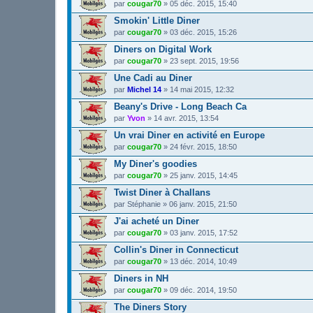
par
cougar70
»
05 déc. 2015, 15:40
Smokin' Little Diner
par
cougar70
»
03 déc. 2015, 15:26
Diners on Digital Work
par
cougar70
»
23 sept. 2015, 19:56
Une Cadi au Diner
par
Michel 14
»
14 mai 2015, 12:32
Beany's Drive - Long Beach Ca
par
Yvon
»
14 avr. 2015, 13:54
Un vrai Diner en activité en Europe
par
cougar70
»
24 févr. 2015, 18:50
My Diner's goodies
par
cougar70
»
25 janv. 2015, 14:45
Twist Diner à Challans
par
Stéphanie
»
06 janv. 2015, 21:50
J'ai acheté un Diner
par
cougar70
»
03 janv. 2015, 17:52
Collin's Diner in Connecticut
par
cougar70
»
13 déc. 2014, 10:49
Diners in NH
par
cougar70
»
09 déc. 2014, 19:50
The Diners Story