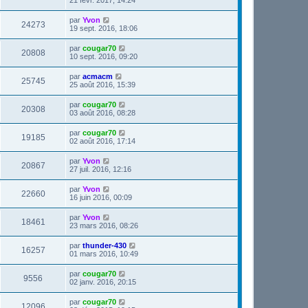
par
Yvon
24273
19 sept. 2016, 18:06
par
cougar70
20808
10 sept. 2016, 09:20
par
acmacm
25745
25 août 2016, 15:39
par
cougar70
20308
03 août 2016, 08:28
par
cougar70
19185
02 août 2016, 17:14
par
Yvon
20867
27 juil. 2016, 12:16
par
Yvon
22660
16 juin 2016, 00:09
par
Yvon
18461
23 mars 2016, 08:26
par
thunder-430
16257
01 mars 2016, 10:49
par
cougar70
9556
02 janv. 2016, 20:15
par
cougar70
12096