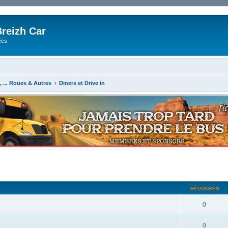
reizh Car
ées
8, ... Roues & Autres
Diners et Drive in
RÉPONSES
0
0