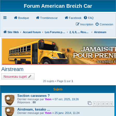
Forum American Breizh Car
Boutique
Trombinoscar
Facebook
FAQ
Inscription
Connexion
Site Web
Accueil forum
Les Forums par Passion
2, 6, 8, ... Roues & Autres
Airstream
Airstream
Nouveau sujet
20 sujets • Page
1
sur
1
Sujets
Section caravanes ?
Dernier message par
Yvon
«
07 oct. 2025, 19:26
Réponses :
80
1
2
3
4
5
Airstream, kesako ...
Dernier message par
Yvon
«
25 janv. 2014, 11:24