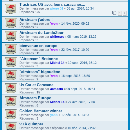
Tractrices US avec leurs caravanes...
Dernier message par
pierre 01
«
03 avr. 2024, 10:34
Réponses :
25
1
2
Airstream j'adore !
Dernier message par
Yvon
«
14 févr. 2020, 09:02
Réponses :
2
Airstream du LandoZoor
Dernier message par
philoctet
«
08 mars 2019, 13:22
Réponses :
3
bienvenue en europe
Dernier message par
Yvon
«
22 févr. 2017, 10:20
Réponses :
11
"Airstream" Bretonne
Dernier message par
Michel 14
«
10 sept. 2016, 16:12
Réponses :
3
"airstream" bigoudène
Dernier message par
Yvon
«
16 sept. 2015, 18:50
Réponses :
2
Us Car et Caravane
Dernier message par
acmacm
«
09 sept. 2015, 15:51
Réponses :
15
Airstream Europe
Dernier message par
Michel 14
«
27 avr. 2015, 17:50
Réponses :
6
Golden Hammer winner
Dernier message par
yann
«
17 déc. 2014, 13:53
Réponses :
3
vu à quimper
Dernier message par
Stéphanie
«
10 déc. 2014, 21:32