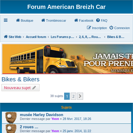
Forum American Breizh Car
Boutique
Trombinoscar
Facebook
FAQ
Inscription
Connexion
Site Web
Accueil forum
Les Forums par Passion
2, 6, 8, ... Roues & Autres
Bikes & Bikers
Bikes & Bikers
Nouveau sujet
1
2
Suivant
38 sujets
Sujets
musée Harley Davidson
Dernier message par
Yvon
«
28 févr. 2017, 18:26
2 roues ...
Dernier message par
Yvon
«
25 janv. 2014, 11:22