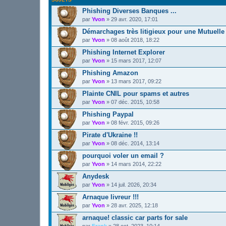
Phishing Diverses Banques ...
par
Yvon
»
29 avr. 2020, 17:01
Démarchages très litigieux pour une Mutuelle 
par
Yvon
»
08 août 2018, 18:22
Phishing Internet Explorer
par
Yvon
»
15 mars 2017, 12:07
Phishing Amazon
par
Yvon
»
13 mars 2017, 09:22
Plainte CNIL pour spams et autres
par
Yvon
»
07 déc. 2015, 10:58
Phishing Paypal
par
Yvon
»
08 févr. 2015, 09:26
Pirate d'Ukraine !!
par
Yvon
»
08 déc. 2014, 13:14
pourquoi voler un email ?
par
Yvon
»
14 mars 2014, 22:22
Anydesk
par
Yvon
»
14 juil. 2026, 20:34
Arnaque livreur !!!
par
Yvon
»
28 avr. 2025, 12:18
arnaque! classic car parts for sale
par
Frank
»
28 oct. 2023, 10:14