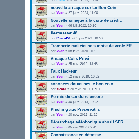
nouvelle arnaque sur Le Bon Coin
par
Yvon
»
27 janv. 2023, 11:00
Nouvelle arnaque à la carte de crédit.
par
Yvon
»
06 juil. 2022, 18:16
fleetmaster 48
par
Pascal51
»
05 juin 2021, 18:50
Tromperie malicieuse sur site de vente FR
par
Yvon
»
08 févr. 2020, 07:51
Arnaque Colis Privé
par
Yvon
»
25 nov. 2019, 18:48
Faux Hackeur
par
Yvon
»
12 mars 2019, 16:02
annonces douteuses le bon coin
par
sicard
»
20 févr. 2019, 11:10
Permis de conduire encore
par
Yvon
»
30 janv. 2018, 19:28
Phishing aux Préservatifs
par
Yvon
»
20 nov. 2017, 11:20
Démarchage téléphonique abusif SFR
par
Yvon
»
05 mai 2017, 09:41
Connaissance en détresse