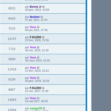
par
Bernie Jr
6015
28 janv. 2023, 15:58
par
Norbert
6433
07 juil. 2022, 22:33
par
Yvon
7575
06 juin 2021, 07:46
par
FJG2293
14747
23 févr. 2020, 21:56
par
Yvon
7710
26 nov. 2019, 21:30
par
Yvon
5809
30 mars 2019, 15:20
par
Yvon
11416
21 févr. 2019, 22:22
par
Yvon
8109
30 janv. 2018, 19:28
par
FJG2293
8807
21 nov. 2017, 11:30
par
Yvon
13565
24 mai 2017, 09:26
par
cougar70
13554