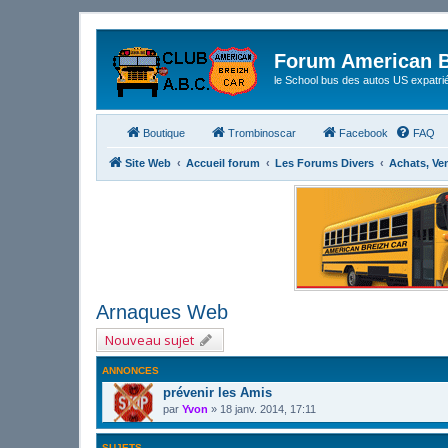
Forum American B
le School bus des autos US expatri
Boutique
Trombinoscar
Facebook
FAQ
Site Web
Accueil forum
Les Forums Divers
Achats, Ve
Arnaques Web
Nouveau sujet
ANNONCES
prévenir les Amis
par
Yvon
»
18 janv. 2014, 17:11
SUJETS