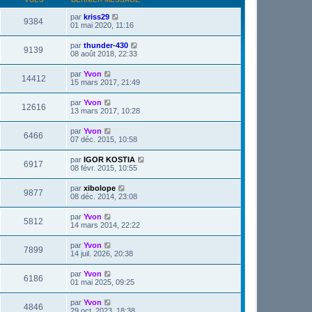
par
kriss29
9384
01 mai 2020, 11:16
par
thunder-430
9139
08 août 2018, 22:33
par
Yvon
14412
15 mars 2017, 21:49
par
Yvon
12616
13 mars 2017, 10:28
par
Yvon
6466
07 déc. 2015, 10:58
par
IGOR KOSTIA
6917
08 févr. 2015, 10:55
par
xibolope
9877
08 déc. 2014, 23:08
par
Yvon
5812
14 mars 2014, 22:22
par
Yvon
7899
14 juil. 2026, 20:38
par
Yvon
6186
01 mai 2025, 09:25
par
Yvon
4846
29 oct. 2023, 18:38