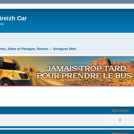
reizh Car
ées
ntes, Aides et Partages, Revues
Arnaques Web
RÉPONSES
0
RÉPONSES