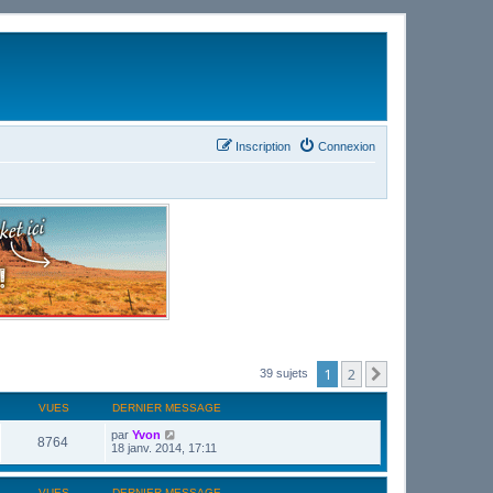
Inscription
Connexion
1
2
Suivant
39 sujets
VUES
DERNIER MESSAGE
par
Yvon
8764
18 janv. 2014, 17:11
VUES
DERNIER MESSAGE