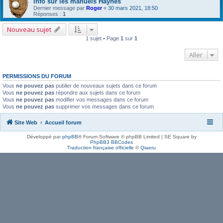
info sur les manuels Haynes
Dernier message par
Roger
«
30 mars 2021, 18:50
Réponses :
1
Nouveau sujet
1 sujet • Page
1
sur
1
Aller
PERMISSIONS DU FORUM
Vous
ne pouvez pas
publier de nouveaux sujets dans ce forum
Vous
ne pouvez pas
répondre aux sujets dans ce forum
Vous
ne pouvez pas
modifier vos messages dans ce forum
Vous
ne pouvez pas
supprimer vos messages dans ce forum
Site Web
Accueil forum
Développé par
phpBB
® Forum Software © phpBB Limited | SE Square by
PhpBB3 BBCodes
Traduction française officielle
©
Qiaeru