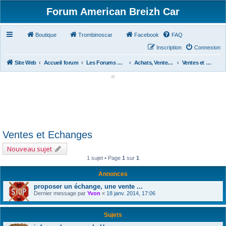
Forum American Breizh Car
Boutique
Trombinoscar
Facebook
FAQ
Inscription
Connexion
Site Web
Accueil forum
Les Forums Divers
Achats, Ventes, Aides et Partages, Revues
Ventes et Echanges
Ventes et Echanges
Nouveau sujet
1 sujet • Page
1
sur
1
Annonces
proposer un échange, une vente ...
Dernier message par
Yvon
«
18 janv. 2014, 17:06
Sujets