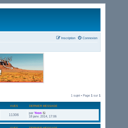
Inscription
Connexion
1 sujet • Page
1
sur
1
VUES
DERNIER MESSAGE
par
Yvon
11306
18 janv. 2014, 17:06
VUES
DERNIER MESSAGE