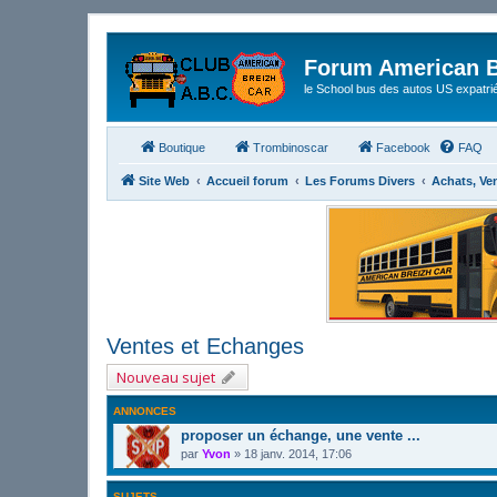
Forum American B
le School bus des autos US expatri
Boutique
Trombinoscar
Facebook
FAQ
Site Web
Accueil forum
Les Forums Divers
Achats, Ve
Ventes et Echanges
Nouveau sujet
ANNONCES
proposer un échange, une vente ...
par
Yvon
»
18 janv. 2014, 17:06
SUJETS