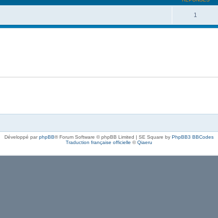
1
Développé par
phpBB
® Forum Software © phpBB Limited | SE Square by
PhpBB3 BBCodes
Traduction française officielle
©
Qiaeru