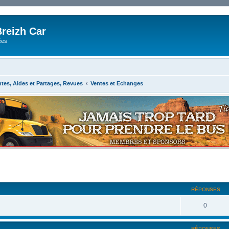
reizh Car
ées
ntes, Aides et Partages, Revues
Ventes et Echanges
RÉPONSES
0
RÉPONSES