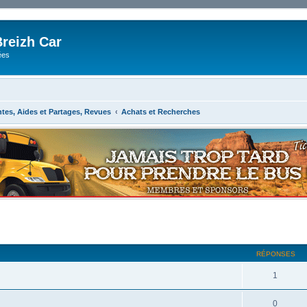
reizh Car
ées
ntes, Aides et Partages, Revues
Achats et Recherches
RÉPONSES
1
0