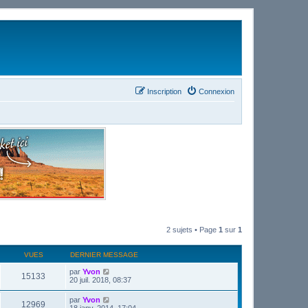
Inscription
Connexion
2 sujets • Page
1
sur
1
VUES
DERNIER MESSAGE
par
Yvon
15133
20 juil. 2018, 08:37
par
Yvon
12969
18 janv. 2014, 17:04