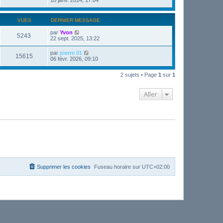
VUES
DERNIER MESSAGE
par
Yvon
5243
22 sept. 2025, 13:22
par
pierre 01
15615
06 févr. 2026, 09:10
2 sujets • Page
1
sur
1
Aller
Supprimer les cookies
Fuseau horaire sur
UTC+02:00