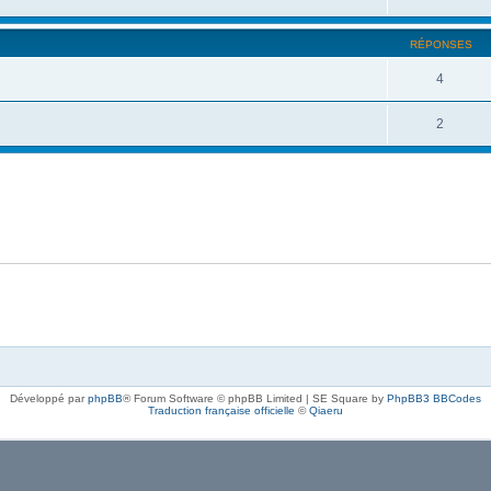
RÉPONSES
4
2
Développé par
phpBB
® Forum Software © phpBB Limited | SE Square by
PhpBB3 BBCodes
Traduction française officielle
©
Qiaeru