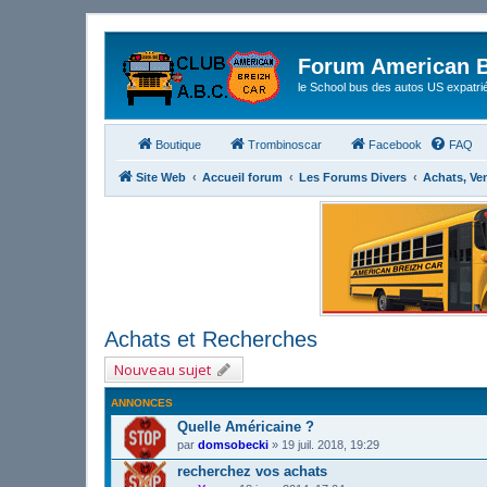
Forum American B
le School bus des autos US expatri
Boutique
Trombinoscar
Facebook
FAQ
Site Web
Accueil forum
Les Forums Divers
Achats, Ve
Achats et Recherches
Nouveau sujet
ANNONCES
Quelle Américaine ?
par
domsobecki
»
19 juil. 2018, 19:29
recherchez vos achats