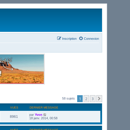
Inscription
Connexion
1
2
3
Suivant
58 sujets
VUES
DERNIER MESSAGE
par
Yvon
8961
18 janv. 2014, 00:58
VUES
DERNIER MESSAGE