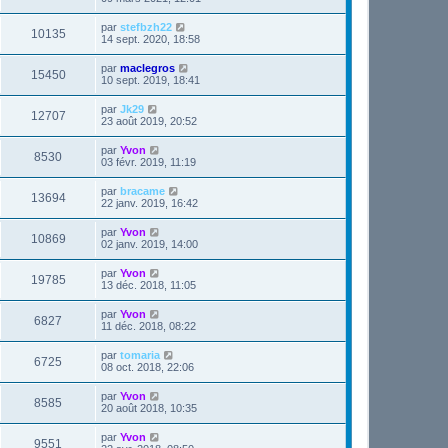
par
stefbzh22
10135
14 sept. 2020, 18:58
par
maclegros
15450
10 sept. 2019, 18:41
par
Jk29
12707
23 août 2019, 20:52
par
Yvon
8530
03 févr. 2019, 11:19
par
bracame
13694
22 janv. 2019, 16:42
par
Yvon
10869
02 janv. 2019, 14:00
par
Yvon
19785
13 déc. 2018, 11:05
par
Yvon
6827
11 déc. 2018, 08:22
par
tomaria
6725
08 oct. 2018, 22:06
par
Yvon
8585
20 août 2018, 10:35
par
Yvon
9551