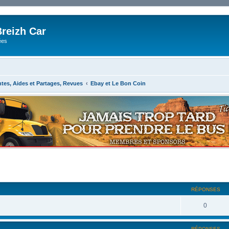
reizh Car
ées
ntes, Aides et Partages, Revues
Ebay et Le Bon Coin
RÉPONSES
0
RÉPONSES