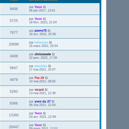
par
Yvon
9406
06 juin 2017, 13:01
par
Yvon
5725
18 févr. 2023, 21:54
par
pierre75
7677
18 avr. 2022, 20:36
par
kalamyte
20690
15 mars 2022, 20:54
par
chrissteele
3408
22 janv. 2022, 17:39
par
alanbike
5947
17 mai 2021, 15:07
par
Pat-29
4979
14 mai 2021, 08:55
par
sicard
5292
13 mai 2021, 12:38
par
yves du 27
8366
06 mai 2021, 12:04
par
Yvon
13392
03 avr. 2021, 12:49
par
Yvon
20447
09 mars 2021, 12:01