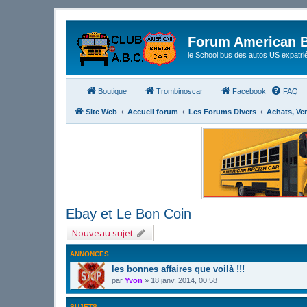
Forum American B
le School bus des autos US expatri
Boutique
Trombinoscar
Facebook
FAQ
Site Web
Accueil forum
Les Forums Divers
Achats, Ve
Ebay et Le Bon Coin
Nouveau sujet
ANNONCES
les bonnes affaires que voilà !!!
par
Yvon
»
18 janv. 2014, 00:58
SUJETS