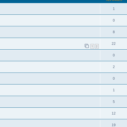
1
0
8
22
1
2
0
2
0
1
5
12
19