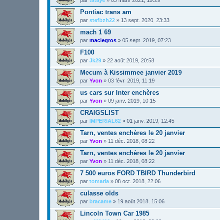
Pontiac trans am
par
stefbzh22
»
13 sept. 2020, 23:33
mach 1 69
par
maclegros
»
05 sept. 2019, 07:23
F100
par
Jk29
»
22 août 2019, 20:58
Mecum à Kissimmee janvier 2019
par
Yvon
»
03 févr. 2019, 11:19
us cars sur Inter enchères
par
Yvon
»
09 janv. 2019, 10:15
CRAIGSLIST
par
IMPERIAL62
»
01 janv. 2019, 12:45
Tarn, ventes enchères le 20 janvier
par
Yvon
»
11 déc. 2018, 08:22
Tarn, ventes enchères le 20 janvier
par
Yvon
»
11 déc. 2018, 08:22
7 500 euros FORD TBIRD Thunderbird
par
tomaria
»
08 oct. 2018, 22:06
culasse olds
par
bracame
»
19 août 2018, 15:06
Lincoln Town Car 1985