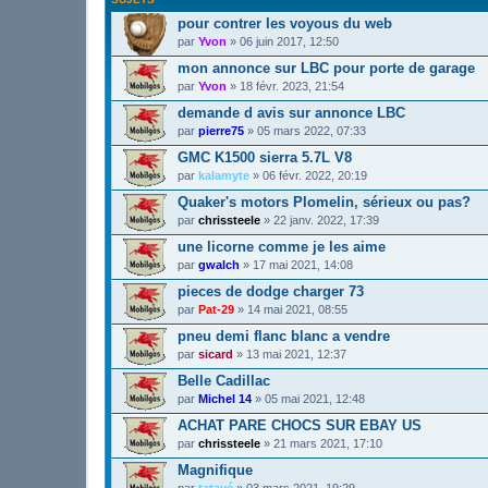
pour contrer les voyous du web
par
Yvon
»
06 juin 2017, 12:50
mon annonce sur LBC pour porte de garage
par
Yvon
»
18 févr. 2023, 21:54
demande d avis sur annonce LBC
par
pierre75
»
05 mars 2022, 07:33
GMC K1500 sierra 5.7L V8
par
kalamyte
»
06 févr. 2022, 20:19
Quaker's motors Plomelin, sérieux ou pas?
par
chrissteele
»
22 janv. 2022, 17:39
une licorne comme je les aime
par
gwalch
»
17 mai 2021, 14:08
pieces de dodge charger 73
par
Pat-29
»
14 mai 2021, 08:55
pneu demi flanc blanc a vendre
par
sicard
»
13 mai 2021, 12:37
Belle Cadillac
par
Michel 14
»
05 mai 2021, 12:48
ACHAT PARE CHOCS SUR EBAY US
par
chrissteele
»
21 mars 2021, 17:10
Magnifique
par
tatayé
»
03 mars 2021, 19:29