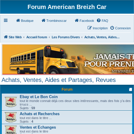
Forum American Breizh Car
Boutique
Trombinoscar
Facebook
FAQ
Inscription
Connexion
Site Web
Accueil forum
Les Forums Divers
Achats, Ventes, Aides et Partages, Revues
Achats, Ventes, Aides et Partages, Revues
Forum
Ebay et Le Bon Coin
tout le monde connait déjà ces deux sites intéressants, mais des fois y'a des
trrucs ...
Sujets :
59
Achats et Recherches
tout est dans le titre ...
Sujets :
4
Ventes et Echanges
tout est dans le titre