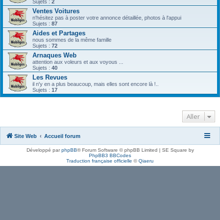
Sujets :
2
Ventes Voitures
n'hésitez pas à poster votre annonce détaillée, photos à l'appui
Sujets :
87
Aides et Partages
nous sommes de la même famille
Sujets :
72
Arnaques Web
attention aux voleurs et aux voyous ...
Sujets :
40
Les Revues
il n'y en a plus beaucoup, mais elles sont encore là !..
Sujets :
17
Aller
Site Web
Accueil forum
Développé par
phpBB
® Forum Software © phpBB Limited | SE Square by
PhpBB3 BBCodes
Traduction française officielle
©
Qiaeru