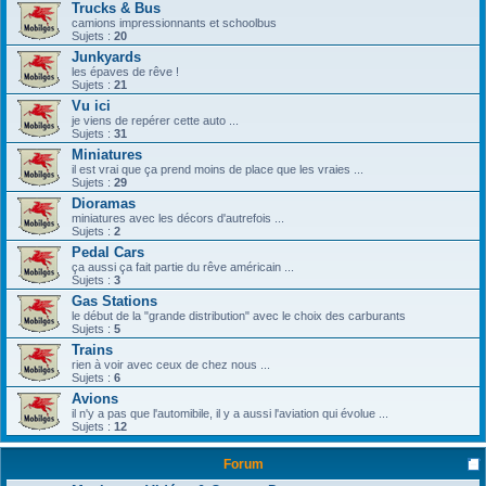
Trucks & Bus
camions impressionnants et schoolbus
Sujets :
20
Junkyards
les épaves de rêve !
Sujets :
21
Vu ici
je viens de repérer cette auto ...
Sujets :
31
Miniatures
il est vrai que ça prend moins de place que les vraies ...
Sujets :
29
Dioramas
miniatures avec les décors d'autrefois ...
Sujets :
2
Pedal Cars
ça aussi ça fait partie du rêve américain ...
Sujets :
3
Gas Stations
le début de la "grande distribution" avec le choix des carburants
Sujets :
5
Trains
rien à voir avec ceux de chez nous ...
Sujets :
6
Avions
il n'y a pas que l'automibile, il y a aussi l'aviation qui évolue ...
Sujets :
12
Forum