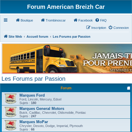
Forum American Breizh Car
Boutique
Trombinoscar
Facebook
FAQ
Inscription
Connexion
Site Web
Accueil forum
Les Forums par Passion
Les Forums par Passion
Forum
Marques Ford
Ford, Lincoln, Mercury, Edsel
Sujets :
180
Marques General Motors
Buick, Cadillac, Chevrolet, Oldsmobile, Pontiac
Sujets :
247
Marques MoPar
Chrysler, Desoto, Dodge, Imperial, Plymouth
Sujets :
66