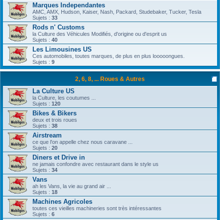
Marques Independantes
AMC, AMX, Hudson, Kaiser, Nash, Packard, Studebaker, Tucker, Tesla
Sujets :
33
Rods n' Customs
la Culture des Véhicules Modifiés, d'origine ou d'esprit us
Sujets :
40
Les Limousines US
Ces automobiles, toutes marques, de plus en plus looooongues.
Sujets :
9
2, 6, 8, ... Roues & Autres
La Culture US
la Culture, les coutumes ...
Sujets :
120
Bikes & Bikers
deux et trois roues
Sujets :
38
Airstream
ce que l'on appelle chez nous caravane ...
Sujets :
20
Diners et Drive in
ne jamais confondre avec restaurant dans le style us
Sujets :
34
Vans
ah les Vans, la vie au grand air ...
Sujets :
18
Machines Agricoles
toutes ces vieilles machineries sont très intéressantes
Sujets :
6