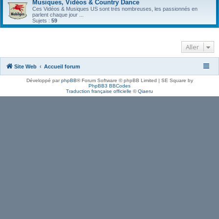
Musiques, Vidéos & Country Dance
Ces Vidéos & Musiques US sont très nombreuses, les passionnés en
parlent chaque jour ...
Sujets :
59
Aller
Site Web
Accueil forum
Développé par
phpBB
® Forum Software © phpBB Limited | SE Square by
PhpBB3 BBCodes
Traduction française officielle
©
Qiaeru