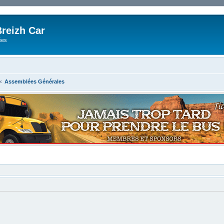
reizh Car
ées
Assemblées Générales