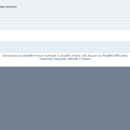
tte session
Développé par
phpBB
® Forum Software © phpBB Limited | SE Square by
PhpBB3 BBCodes
Traduction française officielle
©
Qiaeru