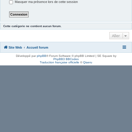
Masquer ma présence lors de cette session
Cette catégorie ne contient aucun forum.
Aller
Site Web
Accueil forum
Développé par
phpBB
® Forum Software © phpBB Limited | SE Square by
PhpBB3 BBCodes
Traduction française officielle
©
Qiaeru