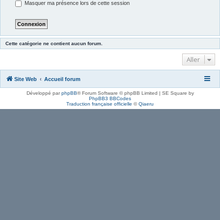
Masquer ma présence lors de cette session
Cette catégorie ne contient aucun forum.
Aller
Site Web
Accueil forum
Développé par
phpBB
® Forum Software © phpBB Limited | SE Square by
PhpBB3 BBCodes
Traduction française officielle
©
Qiaeru