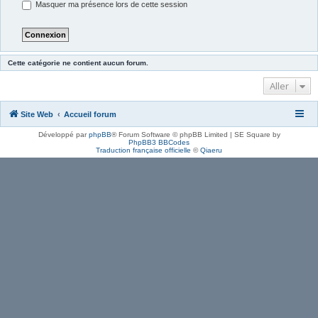
Masquer ma présence lors de cette session
Cette catégorie ne contient aucun forum.
Aller
Site Web
Accueil forum
Développé par
phpBB
® Forum Software © phpBB Limited | SE Square by
PhpBB3 BBCodes
Traduction française officielle
©
Qiaeru