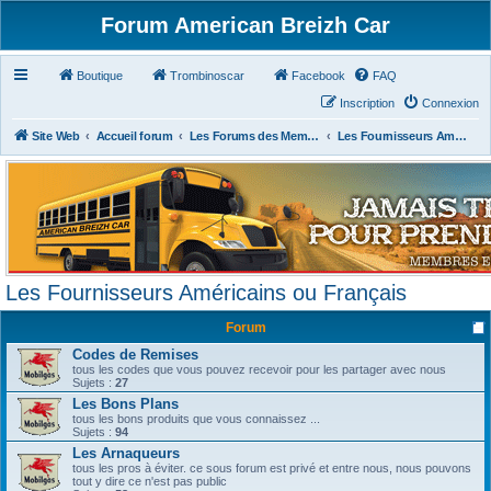
Forum American Breizh Car
Boutique
Trombinoscar
Facebook
FAQ
Inscription
Connexion
Site Web
Accueil forum
Les Forums des Membres du Club
Les Fournisseurs Américains ou Français
Les Fournisseurs Américains ou Français
Forum
Codes de Remises
tous les codes que vous pouvez recevoir pour les partager avec nous
Sujets :
27
Les Bons Plans
tous les bons produits que vous connaissez ...
Sujets :
94
Les Arnaqueurs
tous les pros à éviter. ce sous forum est privé et entre nous, nous pouvons
tout y dire ce n'est pas public